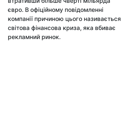
втративши більше чверті мільярда
євро. В офіційному повідомленні
компанії причиною цього називається
світова фінансова криза, яка вбиває
рекламний ринок.