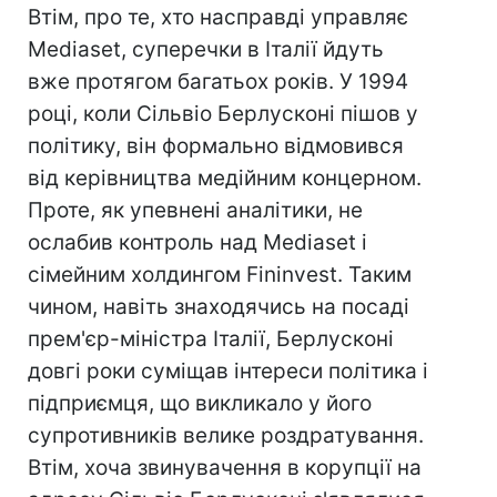
Втім, про те, хто насправді управляє
Mediaset, суперечки в Італії йдуть
вже протягом багатьох років. У 1994
році, коли Сільвіо Берлусконі пішов у
політику, він формально відмовився
від керівництва медійним концерном.
Проте, як упевнені аналітики, не
ослабив контроль над Mediaset і
сімейним холдингом Fininvest. Таким
чином, навіть знаходячись на посаді
прем'єр-міністра Італії, Берлусконі
довгі роки суміщав інтереси політика і
підприємця, що викликало у його
супротивників велике роздратування.
Втім, хоча звинувачення в корупції на