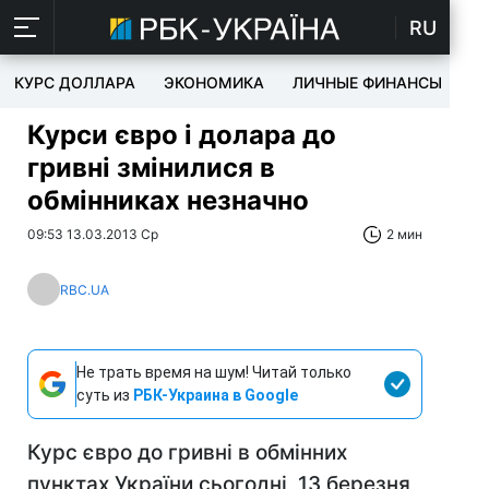
RU
КУРС ДОЛЛАРА
ЭКОНОМИКА
ЛИЧНЫЕ ФИНАНСЫ
T
Курси євро і долара до
гривні змінилися в
обмінниках незначно
09:53 13.03.2013 Ср
2 мин
RBC.UA
Не трать время на шум! Читай только
суть из
РБК-Украина в Google
Курс євро до гривні в обмінних
пунктах України сьогодні, 13 березня,