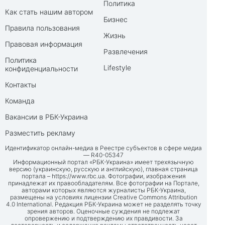
Политика
Как стать нашим автором
Бизнес
Правила пользования
Жизнь
Правовая информация
Развлечения
Политика
Lifestyle
конфиденциальности
Контакты
Команда
Вакансии в РБК-Украина
Разместить рекламу
Идентификатор онлайн-медиа в Реестре субъектов в сфере медиа
— R40-05347
Информационный портал «РБК-Украина» имеет трехязычную
версию (украинскую, русскую и английскую), главная страница
портала –
https://www.rbc.ua
. Фотографии, изображения
принадлежат их правообладателям. Все фотографии на Портале,
авторами которых являются журналисты РБК-Украина,
размещены на условиях лицензии Creative Commons Attribution
4.0 International. Редакция РБК-Украина может не разделять точку
зрения авторов. Оценочные суждения не подлежат
опровержению и подтверждению их правдивости. За