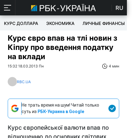
RU
КУРС ДОЛЛАРА
ЭКОНОМИКА
ЛИЧНЫЕ ФИНАНСЫ
T
Курс євро впав на тлі новин з
Кіпру про введення податку
на вклади
15:32 18.03.2013 Пн
4 мин
RBC.UA
Не трать время на шум! Читай только
суть из
РБК-Украина в Google
Курс європейської валюти впав по
відношенню до основних світових