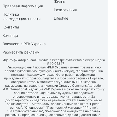
Жизнь
Правовая информация
Развлечения
Политика
Lifestyle
конфиденциальности
Контакты
Команда
Вакансии в РБК-Украина
Разместить рекламу
Идентификатор онлайн-медиа в Реестре субъектов в сфере медиа
— R40-05347
Информационный портал «РБК-Украина» имеет трехязычную
версию (украинскую, русскую и английскую), главная страница
портала –
https://www.rbc.ua
. Фотографии, изображения
принадлежат их правообладателям. Все фотографии на Портале,
авторами которых являются журналисты РБК-Украина,
размещены на условиях лицензии Creative Commons Attribution
4.0 International. Редакция РБК-Украина может не разделять точку
зрения авторов. Оценочные суждения не подлежат
опровержению и подтверждению их правдивости. За
достоверность и содержание рекламы ответственность несет
рекламодатель. Материалы, обозначенные плашкой: "Пресс-
релизы", "Спецпроект", "Партнерский материал", "Promo",
"Благотворительность", "Резонанс" размещаются на правах
рекламы и предназначены, как правило, для лиц, достигших 21-