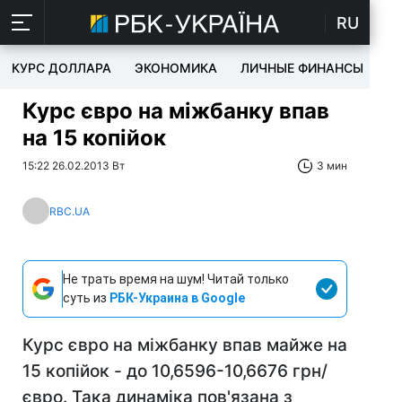
RU
КУРС ДОЛЛАРА
ЭКОНОМИКА
ЛИЧНЫЕ ФИНАНСЫ
T
Курс євро на міжбанку впав
на 15 копійок
15:22 26.02.2013 Вт
3 мин
RBC.UA
Не трать время на шум! Читай только
суть из
РБК-Украина в Google
Курс євро на міжбанку впав майже на
15 копійок - до 10,6596-10,6676 грн/
євро. Така динаміка пов'язана з