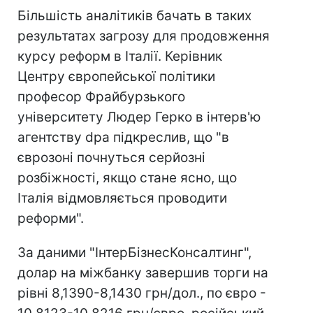
Більшість аналітиків бачать в таких
результатах загрозу для продовження
курсу реформ в Італії. Керівник
Центру європейської політики
професор Фрайбурзького
університету Людер Герко в інтерв'ю
агентству dpa підкреслив, що "в
єврозоні почнуться серйозні
розбіжності, якщо стане ясно, що
Італія відмовляється проводити
реформи".
За даними "ІнтерБізнесКонсалтинг",
долар на міжбанку завершив торги на
рівні 8,1390-8,1430 грн/дол., по євро -