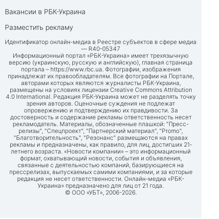
Вакансии в РБК-Украина
Разместить рекламу
Идентификатор онлайн-медиа в Реестре субъектов в сфере медиа
— R40-05347
Информационный портал «РБК-Украина» имеет трехязычную
версию (украинскую, русскую и английскую), главная страница
портала –
https://www.rbc.ua
. Фотографии, изображения
принадлежат их правообладателям. Все фотографии на Портале,
авторами которых являются журналисты РБК-Украина,
размещены на условиях лицензии Creative Commons Attribution
4.0 International. Редакция РБК-Украина может не разделять точку
зрения авторов. Оценочные суждения не подлежат
опровержению и подтверждению их правдивости. За
достоверность и содержание рекламы ответственность несет
рекламодатель. Материалы, обозначенные плашкой: "Пресс-
релизы", "Спецпроект", "Партнерский материал", "Promo",
"Благотворительность", "Резонанс" размещаются на правах
рекламы и предназначены, как правило, для лиц, достигших 21-
летнего возраста. «Новости компании» – это информационный
формат, охватывающий новости, события и объявления,
связанные с деятельностью компаний, базирующиеся на
прессрелизах, выпускаемых самими компаниями, и за которые
редакция не несет ответственности. Онлайн-медиа «РБК-
Украина» предназначено для лиц от 21 года.
© ООО «УБТ», 2006-2026.