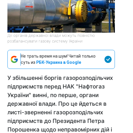
Дії органів державної влади можуть повністю
розбалансувати газову систему України
Не трать время на шум! Читай только
суть из
РБК-Украина в Google
У збільшенні боргів газорозподільчих
підприємств перед НАК "Нафтогаз
України" винні, по перше, органи
державної влади. Про це йдеться в
листі-зверненні газорозподільчих
підприємств до Президента Петра
Порошенка щодо неправомірних дій і