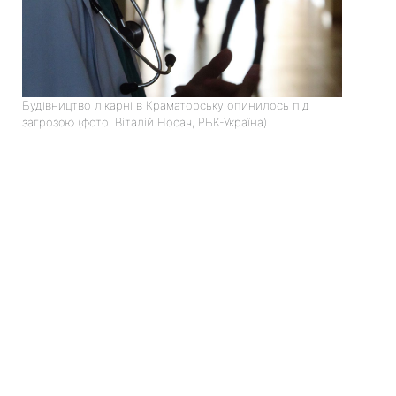
Будівництво лікарні в Краматорську опинилось під
загрозою (фото: Віталій Носач, РБК-Україна)