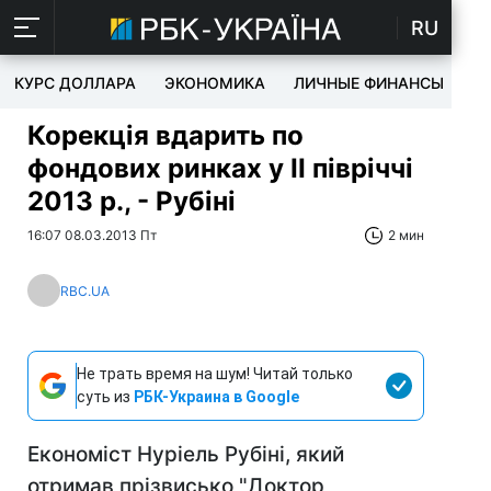
RU
КУРС ДОЛЛАРА
ЭКОНОМИКА
ЛИЧНЫЕ ФИНАНСЫ
T
Корекція вдарить по
фондових ринках у II півріччі
2013 р., - Рубіні
16:07 08.03.2013 Пт
2 мин
RBC.UA
Не трать время на шум! Читай только
суть из
РБК-Украина в Google
Економіст Нуріель Рубіні, який
отримав прізвисько "Доктор