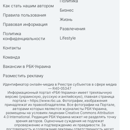
Политика
Как стать нашим автором
Бизнес
Правила пользования
Жизнь
Правовая информация
Развлечения
Политика
Lifestyle
конфиденциальности
Контакты
Команда
Вакансии в РБК-Украина
Разместить рекламу
Идентификатор онлайн-медиа в Реестре субъектов в сфере медиа
— R40-05347
Информационный портал «РБК-Украина» имеет трехязычную
версию (украинскую, русскую и английскую), главная страница
портала –
https://www.rbc.ua
. Фотографии, изображения
принадлежат их правообладателям. Все фотографии на Портале,
авторами которых являются журналисты РБК-Украина,
размещены на условиях лицензии Creative Commons Attribution
4.0 International. Редакция РБК-Украина может не разделять точку
зрения авторов. Оценочные суждения не подлежат
опровержению и подтверждению их правдивости. За
достоверность и содержание рекламы ответственность несет