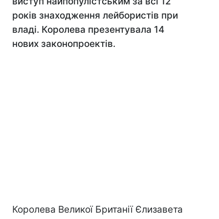
виступ найпопулістським за всі 12
років знаходження лейбористів при
владі. Королева презентувала 14
нових законопроектів.
Королева Великої Британії Єлизавета