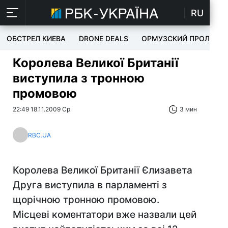
RU
ОБСТРЕЛ КИЕВА
DRONE DEALS
ОРМУЗСКИЙ ПРОЛИВ
Королева Великої Британії
виступила з тронною
промовою
22:49 18.11.2009 Ср
3 мин
RBC.UA
Королева Великої Британії Єлизавета
Друга виступила в парламенті з
щорічною тронною промовою.
Місцеві коментатори вже назвали цей