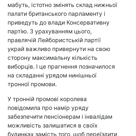
мабуть, істотно змінять склад нижньої
палати британського парламенту і
приведуть до влади Консервативну
партію. З урахуванням цього,
правлячій Лейбористській партії
украй важливо привернути на свою
сторону максимальну кількість
виборців. І це прагнення позначилося
на складанні урядом нинішньої
тронної промови.
У тронній промові королева
повідомила про намір уряду
забезпечити пенсіонерам і інвалідам
можливість залишатися в своїх
будинках замість того, щоб переїздити