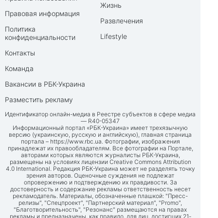
Жизнь
Правовая информация
Развлечения
Политика
Lifestyle
конфиденциальности
Контакты
Команда
Вакансии в РБК-Украина
Разместить рекламу
Идентификатор онлайн-медиа в Реестре субъектов в сфере медиа
— R40-05347
Информационный портал «РБК-Украина» имеет трехязычную
версию (украинскую, русскую и английскую), главная страница
портала –
https://www.rbc.ua
. Фотографии, изображения
принадлежат их правообладателям. Все фотографии на Портале,
авторами которых являются журналисты РБК-Украина,
размещены на условиях лицензии Creative Commons Attribution
4.0 International. Редакция РБК-Украина может не разделять точку
зрения авторов. Оценочные суждения не подлежат
опровержению и подтверждению их правдивости. За
достоверность и содержание рекламы ответственность несет
рекламодатель. Материалы, обозначенные плашкой: "Пресс-
релизы", "Спецпроект", "Партнерский материал", "Promo",
"Благотворительность", "Резонанс" размещаются на правах
рекламы и предназначены, как правило, для лиц, достигших 21-