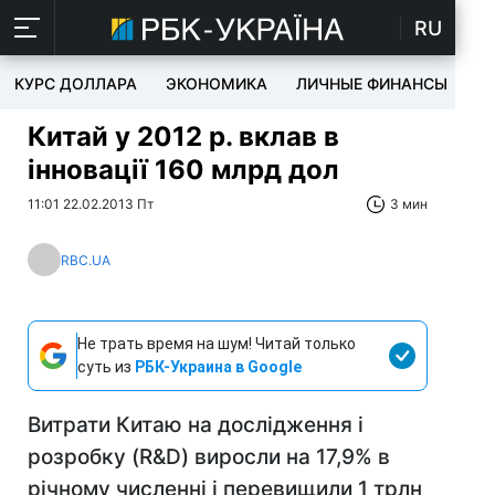
RU
КУРС ДОЛЛАРА
ЭКОНОМИКА
ЛИЧНЫЕ ФИНАНСЫ
T
Китай у 2012 р. вклав в
інновації 160 млрд дол
11:01 22.02.2013 Пт
3 мин
RBC.UA
Не трать время на шум! Читай только
суть из
РБК-Украина в Google
Витрати Китаю на дослідження і
розробку (R&D) виросли на 17,9% в
річному численні і перевищили 1 трлн