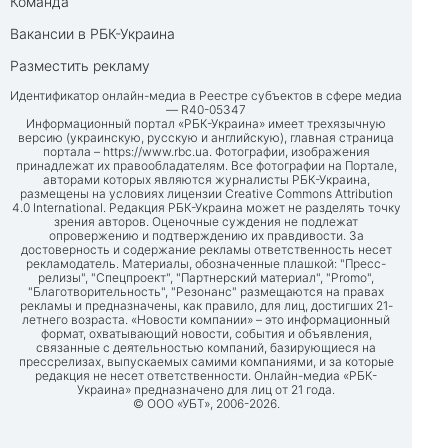
Команда
Вакансии в РБК-Украина
Разместить рекламу
Идентификатор онлайн-медиа в Реестре субъектов в сфере медиа
— R40-05347
Информационный портал «РБК-Украина» имеет трехязычную
версию (украинскую, русскую и английскую), главная страница
портала –
https://www.rbc.ua
. Фотографии, изображения
принадлежат их правообладателям. Все фотографии на Портале,
авторами которых являются журналисты РБК-Украина,
размещены на условиях лицензии Creative Commons Attribution
4.0 International. Редакция РБК-Украина может не разделять точку
зрения авторов. Оценочные суждения не подлежат
опровержению и подтверждению их правдивости. За
достоверность и содержание рекламы ответственность несет
рекламодатель. Материалы, обозначенные плашкой: "Пресс-
релизы", "Спецпроект", "Партнерский материал", "Promo",
"Благотворительность", "Резонанс" размещаются на правах
рекламы и предназначены, как правило, для лиц, достигших 21-
летнего возраста. «Новости компании» – это информационный
формат, охватывающий новости, события и объявления,
связанные с деятельностью компаний, базирующиеся на
прессрелизах, выпускаемых самими компаниями, и за которые
редакция не несет ответственности. Онлайн-медиа «РБК-
Украина» предназначено для лиц от 21 года.
© ООО «УБТ», 2006-2026.