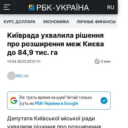
RU
КУРС ДОЛЛАРА
ЭКОНОМИКА
ЛИЧНЫЕ ФИНАНСЫ
T
Київрада ухвалила рішення
про розширення меж Києва
до 84,9 тис. га
14:54 28.02.2013 Чт
3 мин
RBC.UA
Не трать время на шум! Читай только
суть из
РБК-Украина в Google
Депутати Київської міської ради
ухвалили рішення про розширення