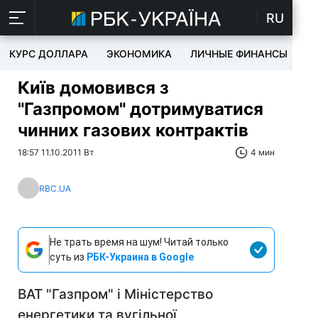
RU
КУРС ДОЛЛАРА
ЭКОНОМИКА
ЛИЧНЫЕ ФИНАНСЫ
T
Київ домовився з
"Газпромом" дотримуватися
чинних газових контрактів
18:57 11.10.2011 Вт
4 мин
RBC.UA
Не трать время на шум! Читай только
суть из
РБК-Украина в Google
ВАТ "Газпром" і Міністерство
енергетики та вугільної