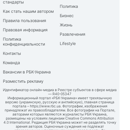
стандарты
Политика
Как стать нашим автором
Бизнес
Правила пользования
Жизнь
Правовая информация
Развлечения
Политика
Lifestyle
конфиденциальности
Контакты
Команда
Вакансии в РБК-Украина
Разместить рекламу
Идентификатор онлайн-медиа в Реестре субъектов в сфере медиа
— R40-05347
Информационный портал «РБК-Украина» имеет трехязычную
версию (украинскую, русскую и английскую), главная страница
портала –
https://www.rbc.ua
. Фотографии, изображения
принадлежат их правообладателям. Все фотографии на Портале,
авторами которых являются журналисты РБК-Украина,
размещены на условиях лицензии Creative Commons Attribution
4.0 International. Редакция РБК-Украина может не разделять точку
зрения авторов. Оценочные суждения не подлежат