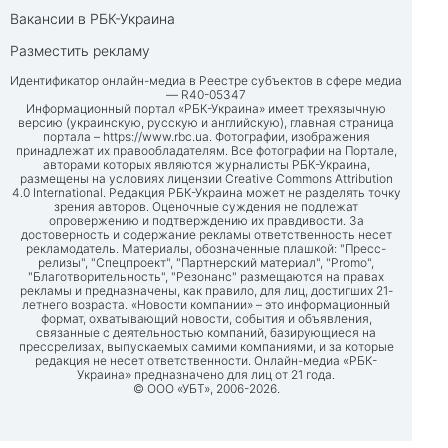
Вакансии в РБК-Украина
Разместить рекламу
Идентификатор онлайн-медиа в Реестре субъектов в сфере медиа
— R40-05347
Информационный портал «РБК-Украина» имеет трехязычную
версию (украинскую, русскую и английскую), главная страница
портала –
https://www.rbc.ua
. Фотографии, изображения
принадлежат их правообладателям. Все фотографии на Портале,
авторами которых являются журналисты РБК-Украина,
размещены на условиях лицензии Creative Commons Attribution
4.0 International. Редакция РБК-Украина может не разделять точку
зрения авторов. Оценочные суждения не подлежат
опровержению и подтверждению их правдивости. За
достоверность и содержание рекламы ответственность несет
рекламодатель. Материалы, обозначенные плашкой: "Пресс-
релизы", "Спецпроект", "Партнерский материал", "Promo",
"Благотворительность", "Резонанс" размещаются на правах
рекламы и предназначены, как правило, для лиц, достигших 21-
летнего возраста. «Новости компании» – это информационный
формат, охватывающий новости, события и объявления,
связанные с деятельностью компаний, базирующиеся на
прессрелизах, выпускаемых самими компаниями, и за которые
редакция не несет ответственности. Онлайн-медиа «РБК-
Украина» предназначено для лиц от 21 года.
© ООО «УБТ», 2006-2026.