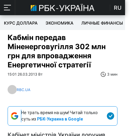
RU
КУРС ДОЛЛАРА
ЭКОНОМИКА
ЛИЧНЫЕ ФИНАНСЫ
T
Кабмін передав
Міненерговугілля 302 млн
грн для впровадження
Енергетичної стратегії
15:01 26.03.2013 Вт
3 мин
RBC.UA
Не трать время на шум! Читай только
суть из
РБК-Украина в Google
Кабінет міністрів України доручив