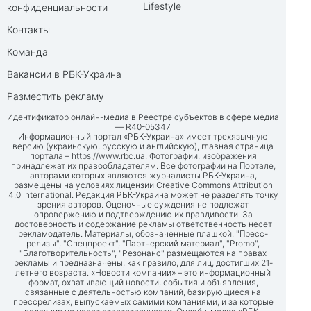
Lifestyle
конфиденциальности
Контакты
Команда
Вакансии в РБК-Украина
Разместить рекламу
Идентификатор онлайн-медиа в Реестре субъектов в сфере медиа
— R40-05347
Информационный портал «РБК-Украина» имеет трехязычную
версию (украинскую, русскую и английскую), главная страница
портала –
https://www.rbc.ua
. Фотографии, изображения
принадлежат их правообладателям. Все фотографии на Портале,
авторами которых являются журналисты РБК-Украина,
размещены на условиях лицензии Creative Commons Attribution
4.0 International. Редакция РБК-Украина может не разделять точку
зрения авторов. Оценочные суждения не подлежат
опровержению и подтверждению их правдивости. За
достоверность и содержание рекламы ответственность несет
рекламодатель. Материалы, обозначенные плашкой: "Пресс-
релизы", "Спецпроект", "Партнерский материал", "Promo",
"Благотворительность", "Резонанс" размещаются на правах
рекламы и предназначены, как правило, для лиц, достигших 21-
летнего возраста. «Новости компании» – это информационный
формат, охватывающий новости, события и объявления,
связанные с деятельностью компаний, базирующиеся на
прессрелизах, выпускаемых самими компаниями, и за которые