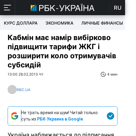
RU
КУРС ДОЛЛАРА
ЭКОНОМИКА
ЛИЧНЫЕ ФИНАНСЫ
T
Кабмін має намір вибірково
підвищити тарифи ЖКГ і
розширити коло отримувачів
субсидій
13:00 28.02.2013 Чт
4 мин
RBC.UA
Не трать время на шум! Читай только
суть из
РБК-Украина в Google
Україна наближається до підписання