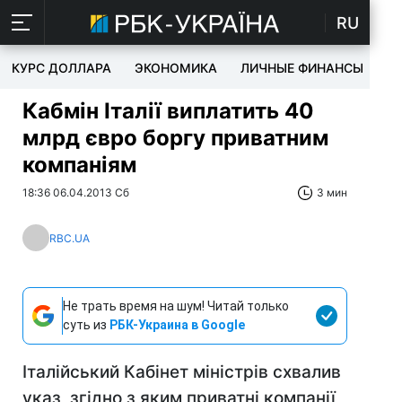
RU
КУРС ДОЛЛАРА
ЭКОНОМИКА
ЛИЧНЫЕ ФИНАНСЫ
T
Кабмін Італії виплатить 40
млрд євро боргу приватним
компаніям
18:36 06.04.2013 Сб
3 мин
RBC.UA
Не трать время на шум! Читай только
суть из
РБК-Украина в Google
Італійський Кабінет міністрів схвалив
указ, згідно з яким приватні компанії