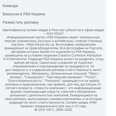
Команда
Вакансии в РБК-Украина
Разместить рекламу
Идентификатор онлайн-медиа в Реестре субъектов в сфере медиа
— R40-05347
Информационный портал «РБК-Украина» имеет трехязычную
версию (украинскую, русскую и английскую), главная страница
портала –
https://www.rbc.ua
. Фотографии, изображения
принадлежат их правообладателям. Все фотографии на Портале,
авторами которых являются журналисты РБК-Украина,
размещены на условиях лицензии Creative Commons Attribution
4.0 International. Редакция РБК-Украина может не разделять точку
зрения авторов. Оценочные суждения не подлежат
опровержению и подтверждению их правдивости. За
достоверность и содержание рекламы ответственность несет
рекламодатель. Материалы, обозначенные плашкой: "Пресс-
релизы", "Спецпроект", "Партнерский материал", "Promo",
"Благотворительность", "Резонанс" размещаются на правах
рекламы и предназначены, как правило, для лиц, достигших 21-
летнего возраста. «Новости компании» – это информационный
формат, охватывающий новости, события и объявления,
связанные с деятельностью компаний, базирующиеся на
прессрелизах, выпускаемых самими компаниями, и за которые
редакция не несет ответственности. Онлайн-медиа «РБК-
Украина» предназначено для лиц от 21 года.
© ООО «УБТ», 2006-2026.