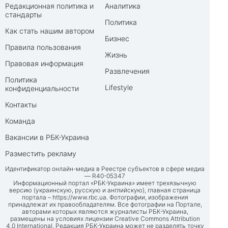
Редакционная политика и
Аналитика
стандарты
Политика
Как стать нашим автором
Бизнес
Правила пользования
Жизнь
Правовая информация
Развлечения
Политика
Lifestyle
конфиденциальности
Контакты
Команда
Вакансии в РБК-Украина
Разместить рекламу
Идентификатор онлайн-медиа в Реестре субъектов в сфере медиа
— R40-05347
Информационный портал «РБК-Украина» имеет трехязычную
версию (украинскую, русскую и английскую), главная страница
портала –
https://www.rbc.ua
. Фотографии, изображения
принадлежат их правообладателям. Все фотографии на Портале,
авторами которых являются журналисты РБК-Украина,
размещены на условиях лицензии Creative Commons Attribution
4.0 International. Редакция РБК-Украина может не разделять точку