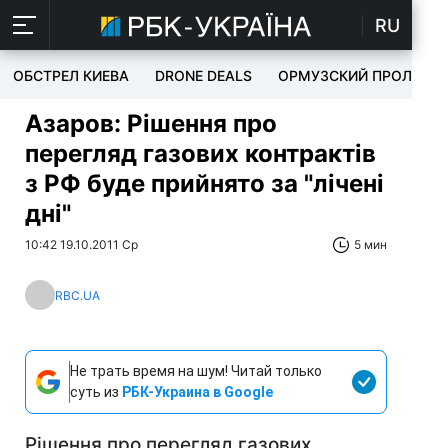
RU
ОБСТРЕЛ КИЕВА
DRONE DEALS
ОРМУЗСКИЙ ПРОЛИВ
Азаров: Рішення про
перегляд газових контрактів
з РФ буде прийнято за "лічені
дні"
10:42 19.10.2011 Ср
5 мин
RBC.UA
Не трать время на шум! Читай только
суть из
РБК-Украина в Google
Рішення про перегляд газових