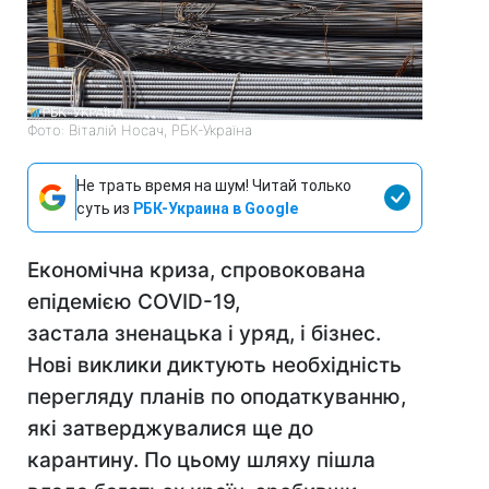
Фото: Віталій Носач, РБК-Україна
Не трать время на шум! Читай только
суть из
РБК-Украина в Google
Економічна криза, спровокована
епідемією COVID-19,
застала зненацька і уряд, і бізнес.
Нові виклики диктують необхідність
перегляду планів по оподаткуванню,
які затверджувалися ще до
карантину. По цьому шляху пішла