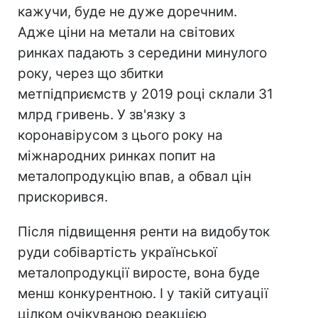
кажучи, буде не дуже доречним.
Адже ціни на метали на світових
ринках падають з середини минулого
року, через що збитки
метпідприємств у 2019 році склали 31
млрд гривень. У зв'язку з
коронавірусом з цього року на
міжнародних ринках попит на
металопродукцію впав, а обвал цін
прискорився.
Після підвищення ренти на видобуток
руди собівартість української
металопродукції виросте, вона буде
менш конкурентною. І у такій ситуації
цілком очікуваною реакцією