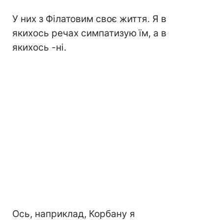
У них з Філатовим своє життя. Я в
якихось речах симпатизую їм, а в
якихось -ні.
Ось, наприклад, Корбану я