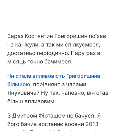
Зараз Костянтин Григоришин поїхав
на канікули, а так ми спілкуємося,
достатньо періодично. Пару раз в
місяць точно бачимося.
Чи стала впливовість Григоришина
більшою
, порівняно з часами
Януковича? Ну так, напевно, він став
більш впливовим.
З Дмитром Фірташем не бачуся. Я
його бачив востаннє восени 2013