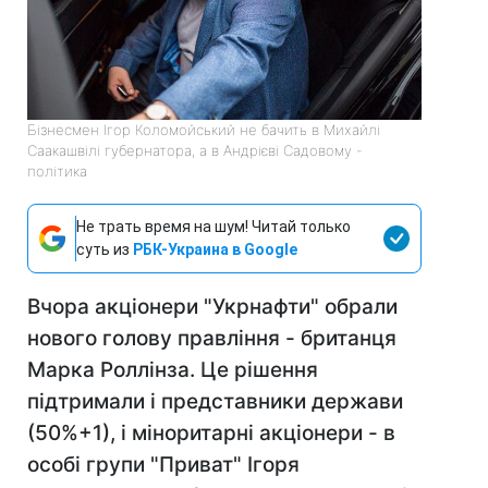
Бізнесмен Ігор Коломойський не бачить в Михайлі
Саакашвілі губернатора, а в Андрієві Садовому -
політика
Не трать время на шум! Читай только
суть из
РБК-Украина в Google
Вчора акціонери "Укрнафти" обрали
нового голову правління - британця
Марка Роллінза. Це рішення
підтримали і представники держави
(50%+1), і міноритарні акціонери - в
особі групи "Приват" Ігоря