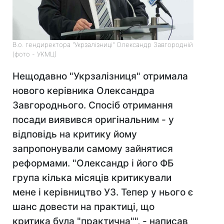
В.о. гендиректора "Укрзалізниці" Олександр Завгородній
(фото - УКМЦ)
Нещодавно "Укрзалізниця" отримала
нового керівника Олександра
Завгороднього. Спосіб отримання
посади виявився оригінальним - у
відповідь на критику йому
запропонували самому зайнятися
реформами. "Олександр і його ФБ
група кілька місяців критикували
мене і керівництво УЗ. Тепер у нього є
шанс довести на практиці, що
критика була "практична"", - написав