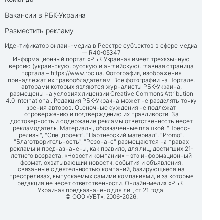
Вакансии в РБК-Украина
Разместить рекламу
Идентификатор онлайн-медиа в Реестре субъектов в сфере медиа
— R40-05347
Информационный портал «РБК-Украина» имеет трехязычную
версию (украинскую, русскую и английскую), главная страница
портала –
https://www.rbc.ua
. Фотографии, изображения
принадлежат их правообладателям. Все фотографии на Портале,
авторами которых являются журналисты РБК-Украина,
размещены на условиях лицензии Creative Commons Attribution
4.0 International. Редакция РБК-Украина может не разделять точку
зрения авторов. Оценочные суждения не подлежат
опровержению и подтверждению их правдивости. За
достоверность и содержание рекламы ответственность несет
рекламодатель. Материалы, обозначенные плашкой: "Пресс-
релизы", "Спецпроект", "Партнерский материал", "Promo",
"Благотворительность", "Резонанс" размещаются на правах
рекламы и предназначены, как правило, для лиц, достигших 21-
летнего возраста. «Новости компании» – это информационный
формат, охватывающий новости, события и объявления,
связанные с деятельностью компаний, базирующиеся на
прессрелизах, выпускаемых самими компаниями, и за которые
редакция не несет ответственности. Онлайн-медиа «РБК-
Украина» предназначено для лиц от 21 года.
© ООО «УБТ», 2006-2026.