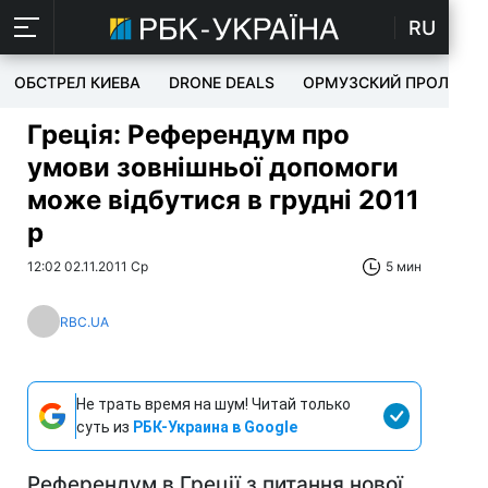
RU
ОБСТРЕЛ КИЕВА
DRONE DEALS
ОРМУЗСКИЙ ПРОЛИВ
Греція: Референдум про
умови зовнішньої допомоги
може відбутися в грудні 2011
р
12:02 02.11.2011 Ср
5 мин
RBC.UA
Не трать время на шум! Читай только
суть из
РБК-Украина в Google
Референдум в Греції з питання нової