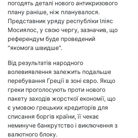
погодять деталі нового антикризового
плану раніше, ніж планувалося.
Представник уряду республіки Іліяс
Мосиялос, у свою чергу, зазначив, що
референдум буде проведений
"якомога швидше".
Від результатів народного
волевиявлення залежить подальше
перебування Греції в зоні євро. Якщо
греки проголосують проти нового
пакету заходів жорсткої економії, що
є умовою грецьких кредиторів для
списання боргів країни, її чекає
неминуче банкрутство і виключення з
валютного блоку.