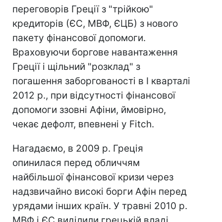
переговорів Греції з "трійкою"
кредиторів (ЄС, МВФ, ЄЦБ) з нового
пакету фінансової допомоги.
Враховуючи боргове навантаження
Греції і щільний "розклад" з
погашення заборгованості в I кварталі
2012 р., при відсутності фінансової
допомоги ззовні Афіни, ймовірно,
чекає дефолт, впевнені у Fitch.
Нагадаємо, в 2009 р. Греція
опинилася перед обличчям
найбільшої фінансової кризи через
надзвичайно високі борги Афін перед
урядами інших країн. У травні 2010 р.
МВФ і ЄС виділили грецькій владі