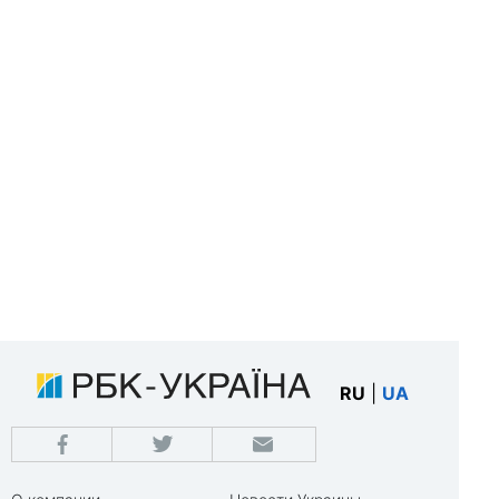
RU
|
UA