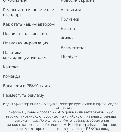
О компании
Новости Украины
Редакционная политика и
Аналитика
стандарты
Политика
Как стать нашим автором
Бизнес
Правила пользования
Жизнь
Правовая информация
Развлечения
Политика
Lifestyle
конфиденциальности
Контакты
Команда
Вакансии в РБК-Украина
Разместить рекламу
Идентификатор онлайн-медиа в Реестре субъектов в сфере медиа
— R40-05347
Информационный портал «РБК-Украина» имеет трехязычную
версию (украинскую, русскую и английскую), главная страница
портала –
https://www.rbc.ua
. Фотографии, изображения
принадлежат их правообладателям. Все фотографии на Портале,
авторами которых являются журналисты РБК-Украина,