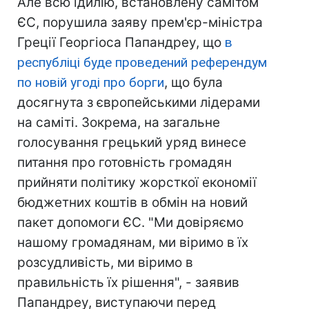
Але всю ідилію, встановлену самітом
ЄС, порушила заяву прем'єр-міністра
Греції Георгіоса Папандреу, що
в
республіці буде проведений референдум
по новій угоді про борги
, що була
досягнута з європейськими лідерами
на саміті. Зокрема, на загальне
голосування грецький уряд винесе
питання про готовність громадян
прийняти політику жорсткої економії
бюджетних коштів в обмін на новий
пакет допомоги ЄС. "Ми довіряємо
нашому громадянам, ми віримо в їх
розсудливість, ми віримо в
правильність їх рішення", - заявив
Папандреу, виступаючи перед