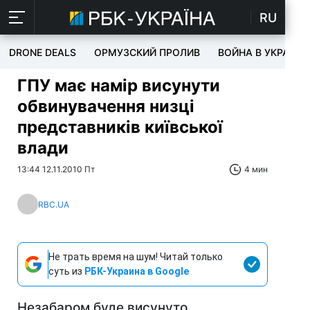
RU
DRONE DEALS
ОРМУЗСКИЙ ПРОЛИВ
ВОЙНА В УКРАИНЕ
ГПУ має намір висунути
обвинувачення низці
представників київської
влади
13:44 12.11.2010 Пт
4 мин
RBC.UA
Не трать время на шум! Читай только
суть из
РБК-Украина в Google
Незабаром буде висунуто