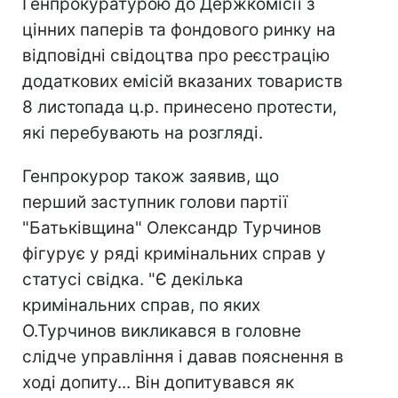
Генпрокуратурою до Держкомісії з
цінних паперів та фондового ринку на
відповідні свідоцтва про реєстрацію
додаткових емісій вказаних товариств
8 листопада ц.р. принесено протести,
які перебувають на розгляді.
Генпрокурор також заявив, що
перший заступник голови партії
"Батьківщина" Олександр Турчинов
фігурує у ряді кримінальних справ у
статусі свідка. "Є декілька
кримінальних справ, по яких
О.Турчинов викликався в головне
слідче управління і давав пояснення в
ході допиту... Він допитувався як