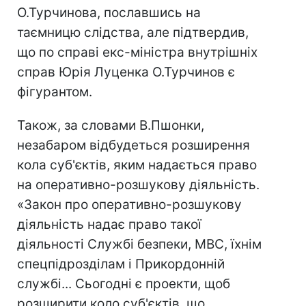
О.Турчинова, пославшись на
таємницю слідства, але підтвердив,
що по справі екс-міністра внутрішніх
справ Юрія Луценка О.Турчинов є
фігурантом.
Також, за словами В.Пшонки,
незабаром відбудеться розширення
кола суб'єктів, яким надається право
на оперативно-розшукову діяльність.
«Закон про оперативно-розшукову
діяльність надає право такої
діяльності Службі безпеки, МВС, їхнім
спецпідрозділам і Прикордонній
службі... Сьогодні є проекти, щоб
розширити коло суб'єктів, що