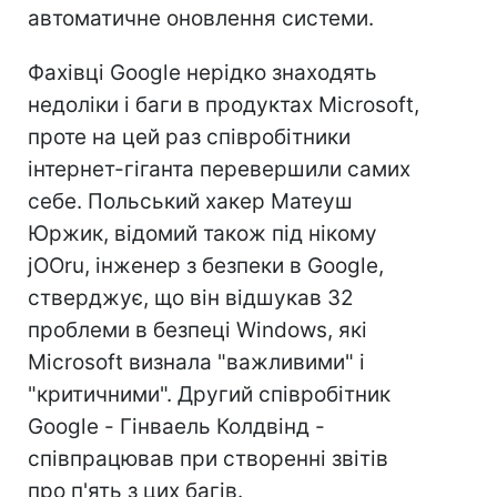
автоматичне оновлення системи.
Фахівці Google нерідко знаходять
недоліки і баги в продуктах Microsoft,
проте на цей раз співробітники
інтернет-гіганта перевершили самих
себе. Польський хакер Матеуш
Юржик, відомий також під нікому
jООru, інженер з безпеки в Google,
стверджує, що він відшукав 32
проблеми в безпеці Windows, які
Microsoft визнала "важливими" і
"критичними". Другий співробітник
Google - Гінваель Колдвінд -
співпрацював при створенні звітів
про п'ять з цих багів.