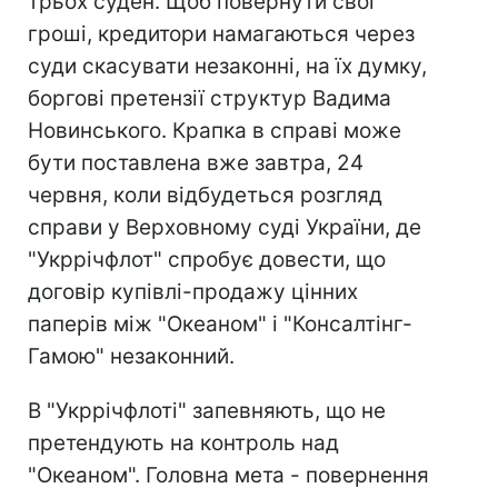
трьох суден. Щоб повернути свої
гроші, кредитори намагаються через
суди скасувати незаконні, на їх думку,
боргові претензії структур Вадима
Новинського. Крапка в справі може
бути поставлена вже завтра, 24
червня, коли відбудеться розгляд
справи у Верховному суді України, де
"Укррічфлот" спробує довести, що
договір купівлі-продажу цінних
паперів між "Океаном" і "Консалтінг-
Гамою" незаконний.
В "Укррічфлоті" запевняють, що не
претендують на контроль над
"Океаном". Головна мета - повернення