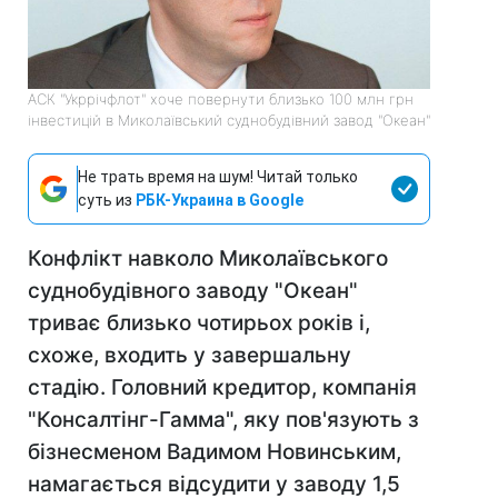
АСК "Укррічфлот" хоче повернути близько 100 млн грн
інвестицій в Миколаївський суднобудівний завод "Океан"
Не трать время на шум! Читай только
суть из
РБК-Украина в Google
Конфлікт навколо Миколаївського
суднобудівного заводу "Океан"
триває близько чотирьох років і,
схоже, входить у завершальну
стадію. Головний кредитор, компанія
"Консалтінг-Гамма", яку пов'язують з
бізнесменом Вадимом Новинським,
намагається відсудити у заводу 1,5