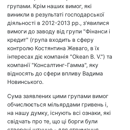
групами. Крім наших вимог, які
виникли в результаті господарської
діяльності в 2012-2013 рр., з'явилися
вимоги до заводу від групи "Фінанси і
кредит" (група входить в сферу
контролю Костянтина Жеваго, в їх
інтересах діє компанія "Okean B. V.") та
компанії "Консалтинг-Гамма", яку
відносять до сфери впливу Вадима
Новинського.
Сума заявлених цими групами вимог
обчислюється мільярдами гривень і,
на нашу думку, існують всі ознаки, які
свідчать про те, що ці борги були
створені штучно - для отримання