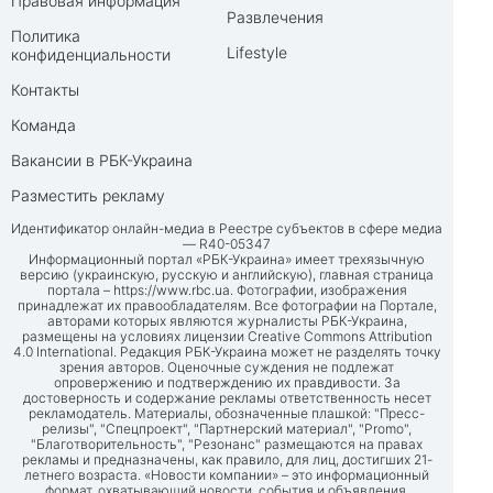
Правовая информация
Развлечения
Политика
Lifestyle
конфиденциальности
Контакты
Команда
Вакансии в РБК-Украина
Разместить рекламу
Идентификатор онлайн-медиа в Реестре субъектов в сфере медиа
— R40-05347
Информационный портал «РБК-Украина» имеет трехязычную
версию (украинскую, русскую и английскую), главная страница
портала –
https://www.rbc.ua
. Фотографии, изображения
принадлежат их правообладателям. Все фотографии на Портале,
авторами которых являются журналисты РБК-Украина,
размещены на условиях лицензии Creative Commons Attribution
4.0 International. Редакция РБК-Украина может не разделять точку
зрения авторов. Оценочные суждения не подлежат
опровержению и подтверждению их правдивости. За
достоверность и содержание рекламы ответственность несет
рекламодатель. Материалы, обозначенные плашкой: "Пресс-
релизы", "Спецпроект", "Партнерский материал", "Promo",
"Благотворительность", "Резонанс" размещаются на правах
рекламы и предназначены, как правило, для лиц, достигших 21-
летнего возраста. «Новости компании» – это информационный
формат, охватывающий новости, события и объявления,