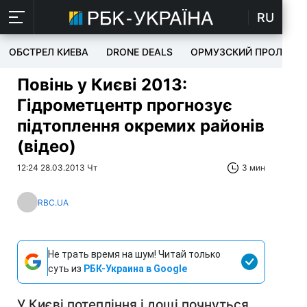
RU
ОБСТРЕЛ КИЕВА
DRONE DEALS
ОРМУЗСКИЙ ПРОЛИВ
Повінь у Києві 2013:
Гідрометцентр прогнозує
підтоплення окремих районів
(відео)
12:24 28.03.2013 Чт
3 мин
RBC.UA
Не трать время на шум! Читай только
суть из
РБК-Украина в Google
У Києві потепління і дощі почнуться