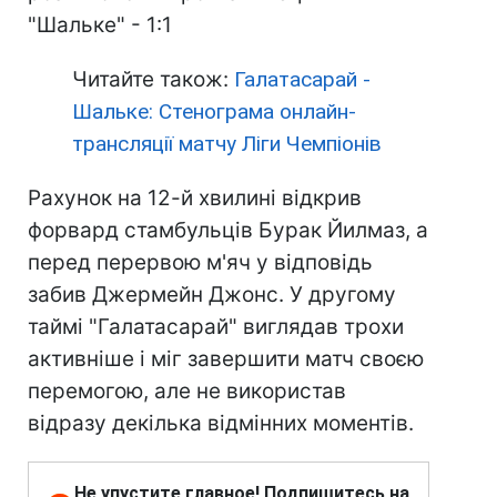
"Шальке" - 1:1
Читайте також:
Галатасарай -
Шальке: Стенограма онлайн-
трансляції матчу Ліги Чемпіонів
Рахунок на 12-й хвилині відкрив
форвард стамбульців Бурак Йилмаз, а
перед перервою м'яч у відповідь
забив Джермейн Джонс. У другому
таймі "Галатасарай" виглядав трохи
активніше і міг завершити матч своєю
перемогою, але не використав
відразу декілька відмінних моментів.
Не упустите главное! Подпишитесь на