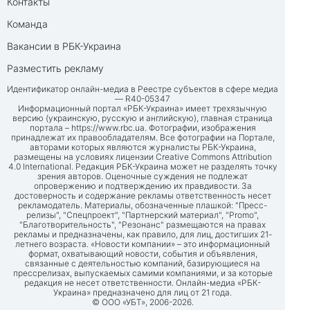
Контакты
Команда
Вакансии в РБК-Украина
Разместить рекламу
Идентификатор онлайн-медиа в Реестре субъектов в сфере медиа
— R40-05347
Информационный портал «РБК-Украина» имеет трехязычную
версию (украинскую, русскую и английскую), главная страница
портала –
https://www.rbc.ua
. Фотографии, изображения
принадлежат их правообладателям. Все фотографии на Портале,
авторами которых являются журналисты РБК-Украина,
размещены на условиях лицензии Creative Commons Attribution
4.0 International. Редакция РБК-Украина может не разделять точку
зрения авторов. Оценочные суждения не подлежат
опровержению и подтверждению их правдивости. За
достоверность и содержание рекламы ответственность несет
рекламодатель. Материалы, обозначенные плашкой: "Пресс-
релизы", "Спецпроект", "Партнерский материал", "Promo",
"Благотворительность", "Резонанс" размещаются на правах
рекламы и предназначены, как правило, для лиц, достигших 21-
летнего возраста. «Новости компании» – это информационный
формат, охватывающий новости, события и объявления,
связанные с деятельностью компаний, базирующиеся на
прессрелизах, выпускаемых самими компаниями, и за которые
редакция не несет ответственности. Онлайн-медиа «РБК-
Украина» предназначено для лиц от 21 года.
© ООО «УБТ», 2006-2026.