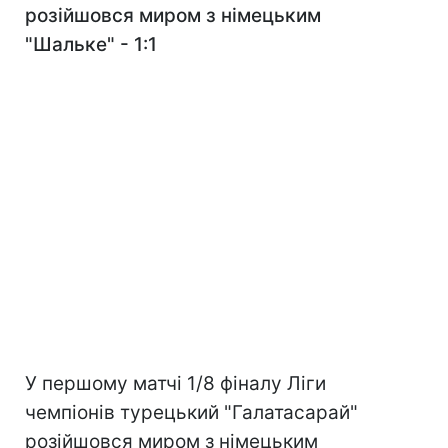
розійшовся миром з німецьким
"Шальке" - 1:1
У першому матчі 1/8 фіналу Ліги
чемпіонів турецький "Галатасарай"
розійшовся миром з німецьким