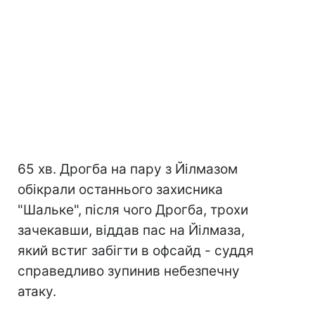
65 хв. Дрогба на пару з Йілмазом
обікрали останнього захисника
"Шальке", після чого Дрогба, трохи
зачекавши, віддав пас на Йілмаза,
який встиг забігти в офсайд - суддя
справедливо зупинив небезпечну
атаку.