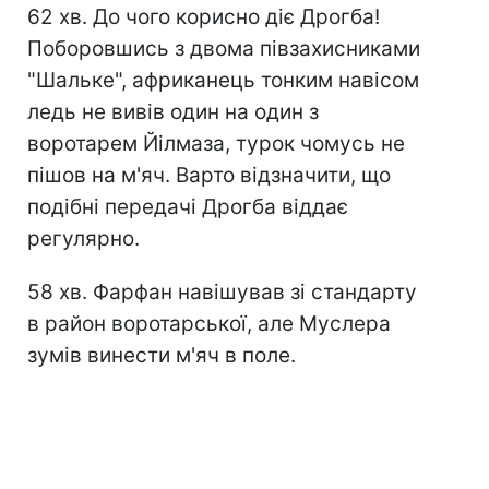
62 хв. До чого корисно діє Дрогба!
Поборовшись з двома півзахисниками
"Шальке", африканець тонким навісом
ледь не вивів один на один з
воротарем Йілмаза, турок чомусь не
пішов на м'яч. Варто відзначити, що
подібні передачі Дрогба віддає
регулярно.
58 хв. Фарфан навішував зі стандарту
в район воротарської, але Муслера
зумів винести м'яч в поле.