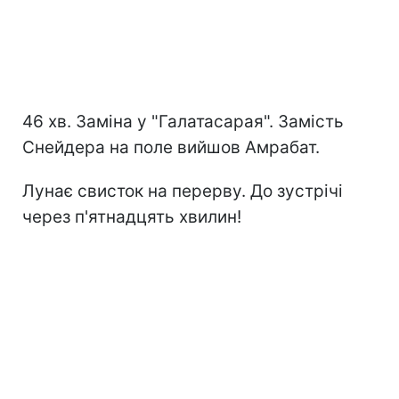
46 хв. Заміна у "Галатасарая". Замість
Снейдера на поле вийшов Амрабат.
Лунає свисток на перерву. До зустрічі
через п'ятнадцять хвилин!