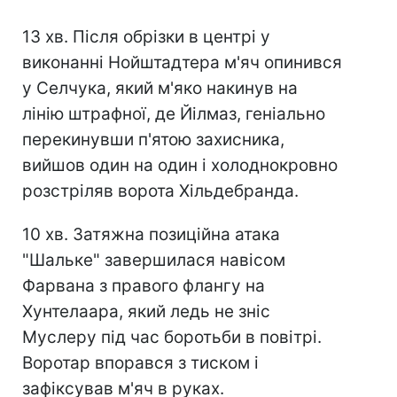
13 хв. Після обрізки в центрі у
виконанні Нойштадтера м'яч опинився
у Селчука, який м'яко накинув на
лінію штрафної, де Йілмаз, геніально
перекинувши п'ятою захисника,
вийшов один на один і холоднокровно
розстріляв ворота Хільдебранда.
10 хв. Затяжна позиційна атака
"Шальке" завершилася навісом
Фарвана з правого флангу на
Хунтелаара, який ледь не зніс
Муслеру під час боротьби в повітрі.
Воротар впорався з тиском і
зафіксував м'яч в руках.