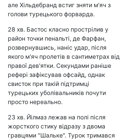
але Хільдебранд встиг зняти м'яч з
голови турецького форварда.
28 хв. Бастос класно прострілив у
район точки пенальті, де Фарфан,
розвернувшись, наніс удар, після
якого м'яч пролетів в сантиметрах від
правої дев'ятки. Секундами раніше
рефері зафіксував офсайд, однак
свисток при такій підтримці
турецьких уболівальників почути
просто нереально.
23 хв. Йілмаз лежав на полі після
жорсткого стику відразу з двома
гравцями "Шальке". Турок тримався