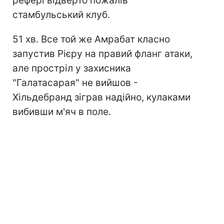
рефері відверто пожалів
стамбульський клуб.
51 хв. Все той же Амрабат класно
запустив Рієру на правий фланг атаки,
але простріл у захисника
"Галатасарая" не вийшов -
Хільдебранд зіграв надійно, кулаками
вибивши м'яч в поле.