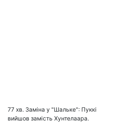
77 хв. Заміна у "Шальке": Пуккі
вийшов замість Хунтелаара.