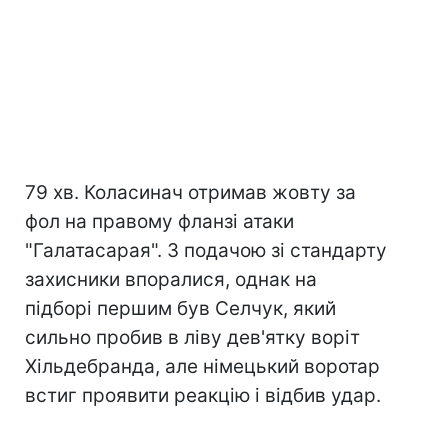
79 хв. Коласинач отримав жовту за
фол на правому фланзі атаки
"Галатасарая". З подачою зі стандарту
захисники впоралися, однак на
підборі першим був Селчук, який
сильно пробив в ліву дев'ятку воріт
Хільдебранда, але німецький воротар
встиг проявити реакцію і відбив удар.