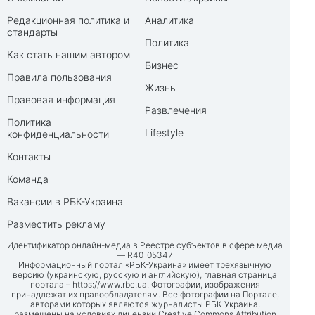
Редакционная политика и
Аналитика
стандарты
Политика
Как стать нашим автором
Бизнес
Правила пользования
Жизнь
Правовая информация
Развлечения
Политика
Lifestyle
конфиденциальности
Контакты
Команда
Вакансии в РБК-Украина
Разместить рекламу
Идентификатор онлайн-медиа в Реестре субъектов в сфере медиа
— R40-05347
Информационный портал «РБК-Украина» имеет трехязычную
версию (украинскую, русскую и английскую), главная страница
портала –
https://www.rbc.ua
. Фотографии, изображения
принадлежат их правообладателям. Все фотографии на Портале,
авторами которых являются журналисты РБК-Украина,
размещены на условиях лицензии Creative Commons Attribution