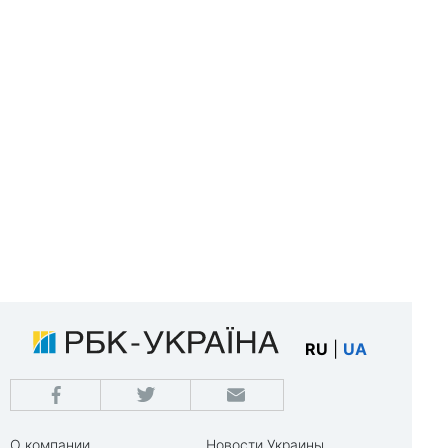
RU
|
UA
О компании
Новости Украины