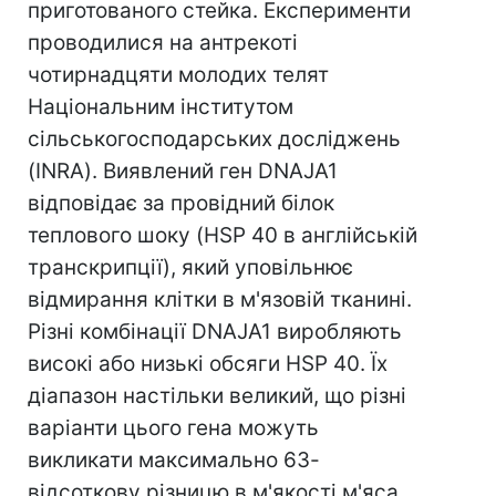
приготованого стейка. Експерименти
проводилися на антрекоті
чотирнадцяти молодих телят
Національним інститутом
сільськогосподарських досліджень
(INRA). Виявлений ген DNAJA1
відповідає за провідний білок
теплового шоку (HSP 40 в англійській
транскрипції), який уповільнює
відмирання клітки в м'язовій тканині.
Різні комбінації DNAJA1 виробляють
високі або низькі обсяги HSP 40. Їх
діапазон настільки великий, що різні
варіанти цього гена можуть
викликати максимально 63-
відсоткову різницю в м'якості м'яса,