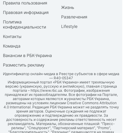
Правила пользования
Жизнь
Правовая информация
Развлечения
Политика
Lifestyle
конфиденциальности
Контакты
Команда
Вакансии в РБК-Украина
Разместить рекламу
Идентификатор онлайн-медиа в Реестре субъектов в сфере медиа
— R40-05347
Информационный портал «РБК-Украина» имеет трехязычную
версию (украинскую, русскую и английскую), главная страница
портала –
https://www.rbc.ua
. Фотографии, изображения
принадлежат их правообладателям. Все фотографии на Портале,
авторами которых являются журналисты РБК-Украина,
размещены на условиях лицензии Creative Commons Attribution
4.0 International. Редакция РБК-Украина может не разделять точку
зрения авторов. Оценочные суждения не подлежат
опровержению и подтверждению их правдивости. За
достоверность и содержание рекламы ответственность несет
рекламодатель. Материалы, обозначенные плашкой: "Пресс-
релизы", "Спецпроект", "Партнерский материал", "Promo",
"Благотворительность", "Резонанс" размещаются на правах