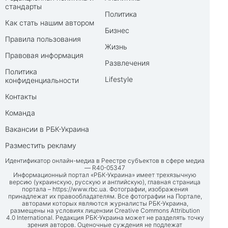
стандарты
Политика
Как стать нашим автором
Бизнес
Правила пользования
Жизнь
Правовая информация
Развлечения
Политика
Lifestyle
конфиденциальности
Контакты
Команда
Вакансии в РБК-Украина
Разместить рекламу
Идентификатор онлайн-медиа в Реестре субъектов в сфере медиа
— R40-05347
Информационный портал «РБК-Украина» имеет трехязычную
версию (украинскую, русскую и английскую), главная страница
портала –
https://www.rbc.ua
. Фотографии, изображения
принадлежат их правообладателям. Все фотографии на Портале,
авторами которых являются журналисты РБК-Украина,
размещены на условиях лицензии Creative Commons Attribution
4.0 International. Редакция РБК-Украина может не разделять точку
зрения авторов. Оценочные суждения не подлежат