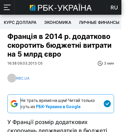
RU
КУРС ДОЛЛАРА
ЭКОНОМИКА
ЛИЧНЫЕ ФИНАНСЫ
T
Франція в 2014 р. додатково
скоротить бюджетні витрати
на 5 млрд євро
16:38 09.03.2013 Сб
3 мин
RBC.UA
Не трать время на шум! Читай только
суть из
РБК-Украина в Google
У Франції розмір додаткових
скорочень держвидатків в бюджеті