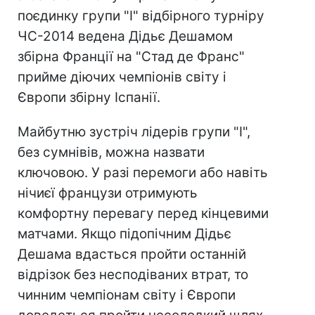
поєдинку групи "I" відбірного турніру
ЧС-2014 ведена Дідьє Дешамом
збірна Франції на "Стад де Франс"
прийме діючих чемпіонів світу і
Європи збірну Іспанії.
Майбутню зустріч лідерів групи "I",
без сумнівів, можна назвати
ключовою. У разі перемоги або навіть
нічиєї французи отримують
комфортну перевагу перед кінцевими
матчами. Якщо підопічним Дідьє
Дешама вдасться пройти останній
відрізок без несподіваних втрат, то
чинним чемпіонам світу і Європи