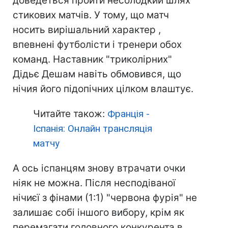
доведеться пройти несолодкий шлях
стикових матчів. У тому, що матч
носить вирішальний характер ,
впевнені футболісти і тренери обох
команд. Наставник "триколірних"
Дідьє Дешам навіть обмовився, що
нічия його підопічних цілком влаштує.
Читайте також:
Франція -
Іспанія: Онлайн трансляція
матчу
А ось іспанцям знову втрачати очки
ніяк не можна. Після несподіваної
нічиєї з фінами (1:1) "червона фурія" не
залишає собі іншого вибору, крім як
перемагати головного конкурента в