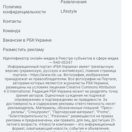
Развлечения
Политика
Lifestyle
конфиденциальности
Контакты
Команда
Вакансии в РБК-Украина
Разместить рекламу
Идентификатор онлайн-медиа в Реестре субъектов в сфере медиа
— R40-05347
Информационный портал «РБК-Украина» имеет трехязычную
версию (украинскую, русскую и английскую), главная страница
портала –
https://www.rbc.ua
. Фотографии, изображения
принадлежат их правообладателям. Все фотографии на Портале,
авторами которых являются журналисты РБК-Украина,
размещены на условиях лицензии Creative Commons Attribution
4.0 International. Редакция РБК-Украина может не разделять точку
зрения авторов. Оценочные суждения не подлежат
опровержению и подтверждению их правдивости. За
достоверность и содержание рекламы ответственность несет
рекламодатель. Материалы, обозначенные плашкой: "Пресс-
релизы", "Спецпроект", "Партнерский материал", "Promo",
"Благотворительность", "Резонанс" размещаются на правах
рекламы и предназначены, как правило, для лиц, достигших 21-
летнего возраста. «Новости компании» – это информационный
формат, охватывающий новости, события и объявления,