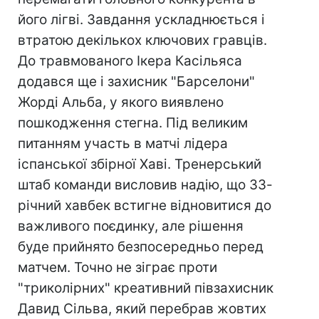
його лігві. Завдання ускладнюється і
втратою декількох ключових гравців.
До травмованого Ікера Касільяса
додався ще і захисник "Барселони"
Жорді Альба, у якого виявлено
пошкодження стегна. Під великим
питанням участь в матчі лідера
іспанської збірної Хаві. Тренерський
штаб команди висловив надію, що 33-
річний хавбек встигне відновитися до
важливого поєдинку, але рішення
буде прийнято безпосередньо перед
матчем. Точно не зіграє проти
"триколірних" креативний півзахисник
Давид Сільва, який перебрав жовтих