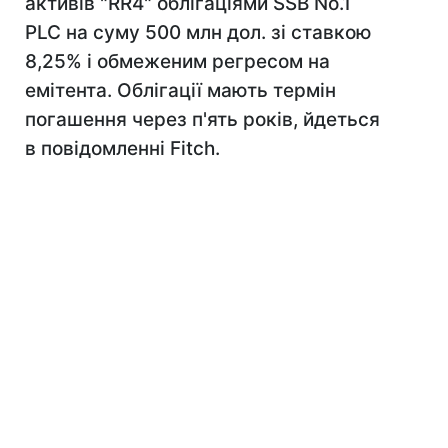
активів "RR4" облігаціями SSB No.1
PLC на суму 500 млн дол. зі ставкою
8,25% і обмеженим регресом на
емітента. Облігації мають термін
погашення через п'ять років, йдеться
в повідомленні Fitch.