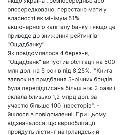
якщо Україна , безпосередньо або
опосередковано, перестане мати у
власності як мінімум 51%
акціонерного капіталу банку і якщо це
приведе до зниження рейтингів
"Ощадбанку".
Як повідомлялося 4 березня,
"Ощадбанк" випустив облігації на 500
млн дол. на 5 років під 8,25%. "Книга
заявок на придбання 5-річних бондів
була перепідписана більш ніж 2 рази і
склала близько 1,2 млрд дол. за
участю більше 100 інвесторів", -
йшлося в повідомленні. При цьому
відзначалося, що єврооблігації
пройдуть лістинг на Ірландській