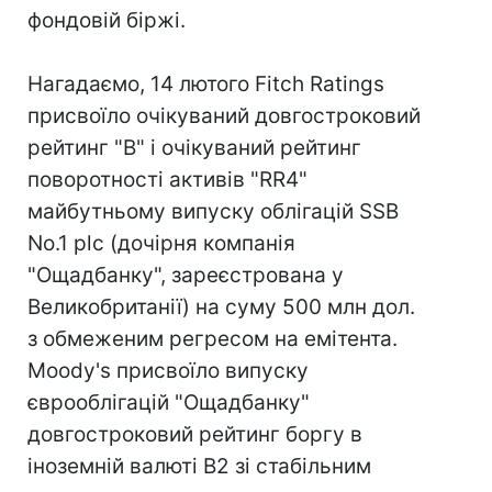
фондовій біржі.
Нагадаємо, 14 лютого Fitch Ratings
присвоїло очікуваний довгостроковий
рейтинг "B" і очікуваний рейтинг
поворотності активів "RR4"
майбутньому випуску облігацій SSB
No.1 plc (дочірня компанія
"Ощадбанку", зареєстрована у
Великобританії) на суму 500 млн дол.
з обмеженим регресом на емітента.
Moody's присвоїло випуску
єврооблігацій "Ощадбанку"
довгостроковий рейтинг боргу в
іноземній валюті В2 зі стабільним