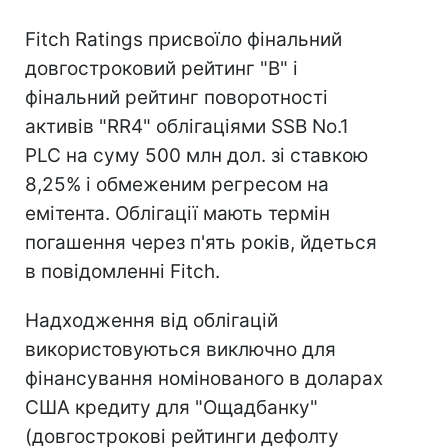
Fitch Ratings присвоїло фінальний
довгостроковий рейтинг "B" і
фінальний рейтинг поворотності
активів "RR4" облігаціями SSB No.1
PLC на суму 500 млн дол. зі ставкою
8,25% і обмеженим регресом на
емітента. Облігації мають термін
погашення через п'ять років, йдеться
в повідомленні Fitch.
Надходження від облігацій
використовуються виключно для
фінансування номінованого в доларах
США кредиту для "Ощадбанку"
(довгострокові рейтинги дефолту