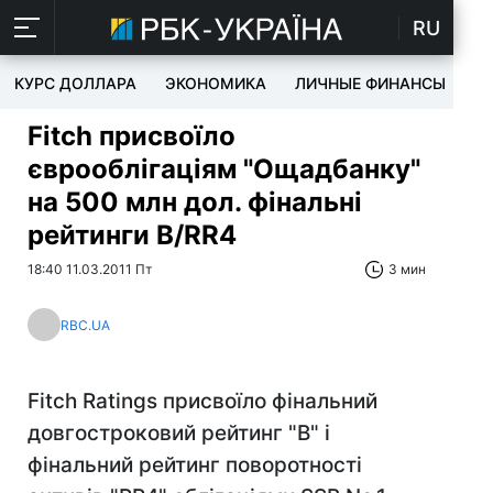
RU
КУРС ДОЛЛАРА
ЭКОНОМИКА
ЛИЧНЫЕ ФИНАНСЫ
T
Fitch присвоїло
єврооблігаціям "Ощадбанку"
на 500 млн дол. фінальні
рейтинги B/RR4
18:40 11.03.2011 Пт
3 мин
RBC.UA
Fitch Ratings присвоїло фінальний
довгостроковий рейтинг "B" і
фінальний рейтинг поворотності