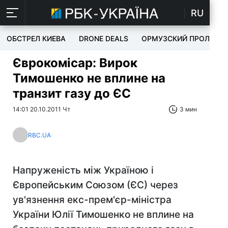
RU
ОБСТРЕЛ КИЕВА
DRONE DEALS
ОРМУЗСКИЙ ПРОЛИВ
Єврокомісар: Вирок
Тимошенко не вплине на
транзит газу до ЄС
14:01 20.10.2011 Чт
3 мин
RBC.UA
Напруженість між Україною і
Європейським Союзом (ЄС) через
ув'язнення екс-прем'єр-міністра
України Юлії Тимошенко не вплине на