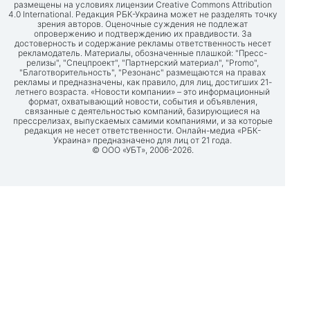
размещены на условиях лицензии Creative Commons Attribution
4.0 International. Редакция РБК-Украина может не разделять точку
зрения авторов. Оценочные суждения не подлежат
опровержению и подтверждению их правдивости. За
достоверность и содержание рекламы ответственность несет
рекламодатель. Материалы, обозначенные плашкой: "Пресс-
релизы", "Спецпроект", "Партнерский материал", "Promo",
"Благотворительность", "Резонанс" размещаются на правах
рекламы и предназначены, как правило, для лиц, достигших 21-
летнего возраста. «Новости компании» – это информационный
формат, охватывающий новости, события и объявления,
связанные с деятельностью компаний, базирующиеся на
прессрелизах, выпускаемых самими компаниями, и за которые
редакция не несет ответственности. Онлайн-медиа «РБК-
Украина» предназначено для лиц от 21 года.
© ООО «УБТ», 2006-2026.