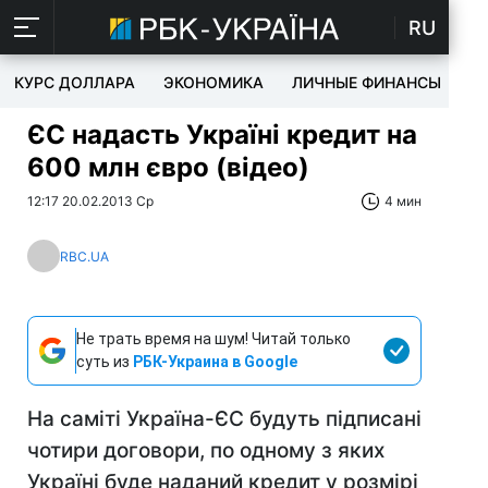
RU
КУРС ДОЛЛАРА
ЭКОНОМИКА
ЛИЧНЫЕ ФИНАНСЫ
T
ЄС надасть Україні кредит на
600 млн євро (відео)
12:17 20.02.2013 Ср
4 мин
RBC.UA
Не трать время на шум! Читай только
суть из
РБК-Украина в Google
На саміті Україна-ЄС будуть підписані
чотири договори, по одному з яких
Україні буде наданий кредит у розмірі