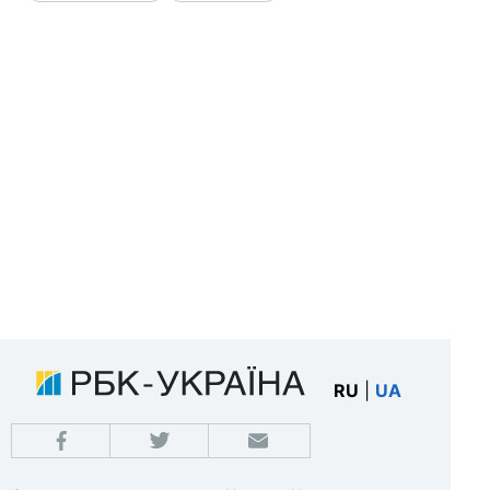
RU
|
UA