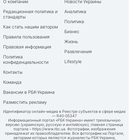
О компании
Новости Украины
Редакционная политика и
Аналитика
стандарты
Политика
Как стать нашим автором
Бизнес
Правила пользования
Жизнь
Правовая информация
Развлечения
Политика
Lifestyle
конфиденциальности
Контакты
Команда
Вакансии в РБК-Украина
Разместить рекламу
Идентификатор онлайн-медиа в Реестре субъектов в сфере медиа
— R40-05347
Информационный портал «РБК-Украина» имеет трехязычную
версию (украинскую, русскую и английскую), главная страница
портала –
https://www.rbc.ua
. Фотографии, изображения
принадлежат их правообладателям. Все фотографии на Портале,
авторами которых являются журналисты РБК-Украина,