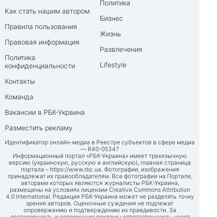
Политика
Как стать нашим автором
Бизнес
Правила пользования
Жизнь
Правовая информация
Развлечения
Политика
Lifestyle
конфиденциальности
Контакты
Команда
Вакансии в РБК-Украина
Разместить рекламу
Идентификатор онлайн-медиа в Реестре субъектов в сфере медиа
— R40-05347
Информационный портал «РБК-Украина» имеет трехязычную
версию (украинскую, русскую и английскую), главная страница
портала –
https://www.rbc.ua
. Фотографии, изображения
принадлежат их правообладателям. Все фотографии на Портале,
авторами которых являются журналисты РБК-Украина,
размещены на условиях лицензии Creative Commons Attribution
4.0 International. Редакция РБК-Украина может не разделять точку
зрения авторов. Оценочные суждения не подлежат
опровержению и подтверждению их правдивости. За
достоверность и содержание рекламы ответственность несет