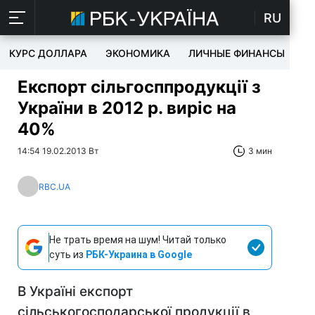
RU
КУРС ДОЛЛАРА
ЭКОНОМИКА
ЛИЧНЫЕ ФИНАНСЫ
T
Експорт сільгосппродукції з
України в 2012 р. виріс на
40%
14:54 19.02.2013 Вт
3 мин
RBC.UA
Не трать время на шум! Читай только
суть из
РБК-Украина в Google
В Україні експорт
сільськогосподарської продукції в