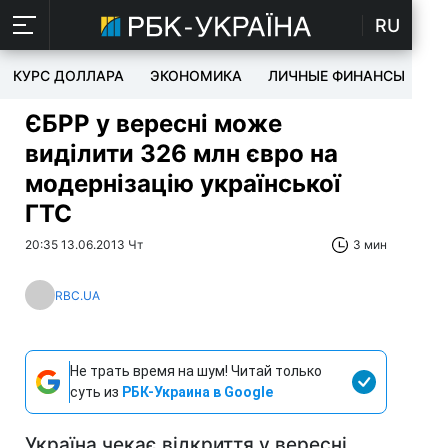
RU
КУРС ДОЛЛАРА
ЭКОНОМИКА
ЛИЧНЫЕ ФИНАНСЫ
T
ЄБРР у вересні може
виділити 326 млн євро на
модернізацію української
ГТС
20:35 13.06.2013 Чт
3 мин
RBC.UA
Не трать время на шум! Читай только
суть из
РБК-Украина в Google
Україна чекає відкриття у вересні