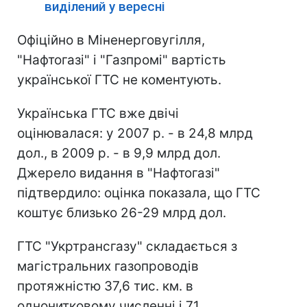
виділений у вересні
Офіційно в Міненерговугілля,
"Нафтогазі" і "Газпромі" вартість
української ГТС не коментують.
Українська ГТС вже двічі
оцінювалася: у 2007 р. - в 24,8 млрд
дол., в 2009 р. - в 9,9 млрд дол.
Джерело видання в "Нафтогазі"
підтвердило: оцінка показала, що ГТС
коштує близько 26-29 млрд дол.
ГТС "Укртрансгазу" складається з
магістральних газопроводів
протяжністю 37,6 тис. км. в
однонитковому численні і 71