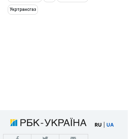
Укртрансгаз
RU
|
UA