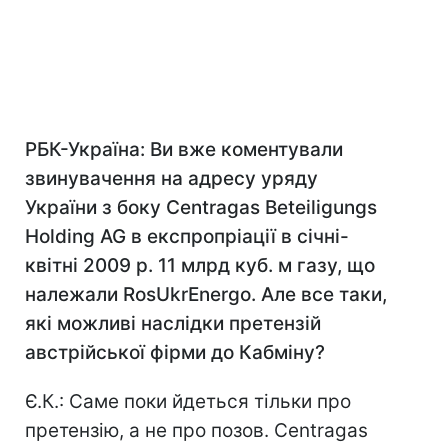
РБК-Україна: Ви вже коментували
звинувачення на адресу уряду
України з боку Centragas Beteiligungs
Holding AG в експропріації в січні-
квітні 2009 р. 11 млрд куб. м газу, що
належали RosUkrEnergo. Але все таки,
які можливі наслідки претензій
австрійської фірми до Кабміну?
Є.К.: Саме поки йдеться тільки про
претензію, а не про позов. Centragas