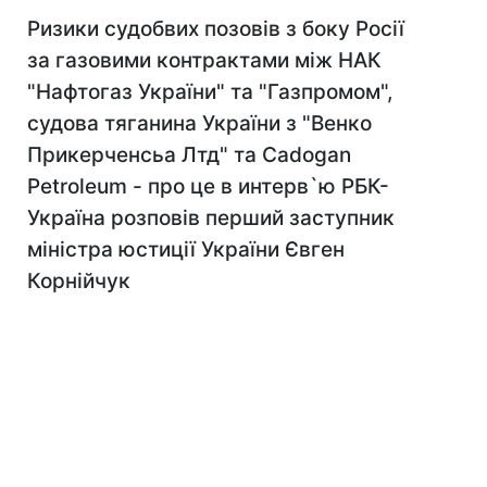
Ризики судобвих позовів з боку Росії
за газовими контрактами між НАК
"Нафтогаз України" та "Газпромом",
судова тяганина України з "Венко
Прикерченсьа Лтд" та Cadogan
Petroleum - про це в интерв`ю РБК-
Україна розповів перший заступник
міністра юстиції України Євген
Корнійчук