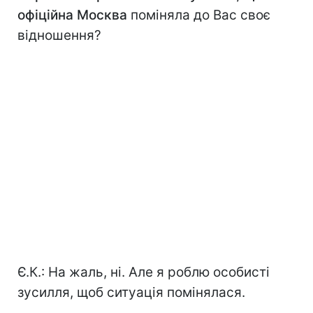
офіційна Москва
поміняла до Вас своє
відношення?
Є.К.: На жаль, ні. Але я роблю особисті
зусилля, щоб ситуація помінялася.