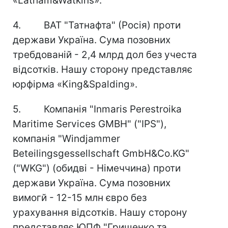
«Latham&Watkins».
4. ВАТ "Татнафта" (Росія) проти
держави Україна. Сума позовних
требдованій - 2,4 млрд дол без учеста
відсотків. Нашу сторону представляє
юрфірма «King&Spalding».
5. Компанія "Inmaris Perestroika
Maritime Services GMBH" ("IPS"),
компанія "Windjammer
Beteilingsgessellschaft GmbH&Co.KG"
("WKG") (обидві - Німеччина) проти
держави Україна. Сума позовних
вимогй - 12-15 млн євро без
урахування відсотків. Нашу сторону
представляє ЮПФ "Грищенко та