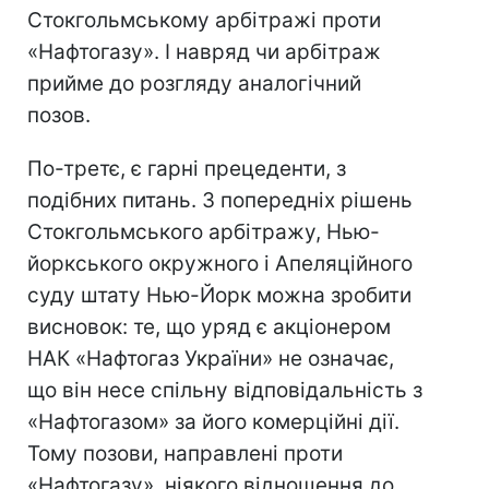
Стокгольмському арбітражі проти
«Нафтогазу». І навряд чи арбітраж
прийме до розгляду аналогічний
позов.
По-третє, є гарні прецеденти, з
подібних питань. З попередніх рішень
Стокгольмського арбітражу, Нью-
йоркського окружного і Апеляційного
суду штату Нью-Йорк можна зробити
висновок: те, що уряд є акціонером
НАК «Нафтогаз України» не означає,
що він несе спільну відповідальність з
«Нафтогазом» за його комерційні дії.
Тому позови, направлені проти
«Нафтогазу», ніякого відношення до