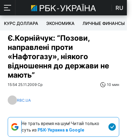
RU
КУРС ДОЛЛАРА
ЭКОНОМИКА
ЛИЧНЫЕ ФИНАНСЫ
T
Є.Корнійчук: “Позови,
направлені проти
«Нафтогазу», ніякого
відношення до держави не
мають”
15:54 25.11.2009 Ср
10 мин
RBC.UA
Не трать время на шум! Читай только
суть из
РБК-Украина в Google