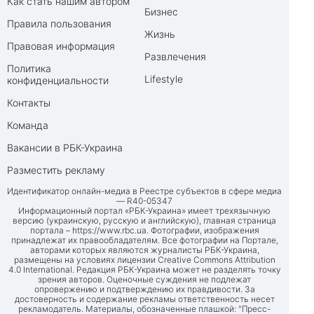
Как стать нашим автором
Бизнес
Правила пользования
Жизнь
Правовая информация
Развлечения
Политика
Lifestyle
конфиденциальности
Контакты
Команда
Вакансии в РБК-Украина
Разместить рекламу
Идентификатор онлайн-медиа в Реестре субъектов в сфере медиа
— R40-05347
Информационный портал «РБК-Украина» имеет трехязычную
версию (украинскую, русскую и английскую), главная страница
портала –
https://www.rbc.ua
. Фотографии, изображения
принадлежат их правообладателям. Все фотографии на Портале,
авторами которых являются журналисты РБК-Украина,
размещены на условиях лицензии Creative Commons Attribution
4.0 International. Редакция РБК-Украина может не разделять точку
зрения авторов. Оценочные суждения не подлежат
опровержению и подтверждению их правдивости. За
достоверность и содержание рекламы ответственность несет
рекламодатель. Материалы, обозначенные плашкой: "Пресс-