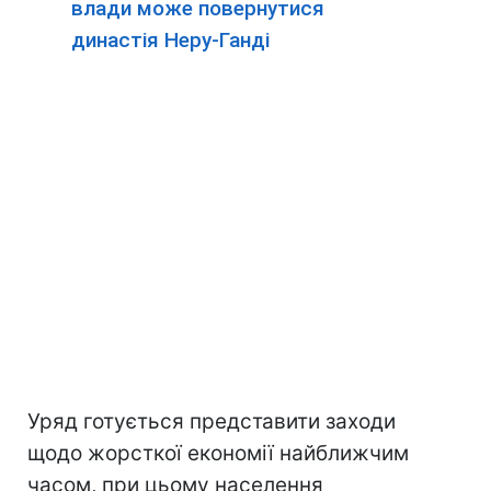
влади може повернутися
династія Неру-Ганді
Уряд готується представити заходи
щодо жорсткої економії найближчим
часом, при цьому населення