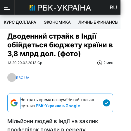
RU
КУРС ДОЛЛАРА
ЭКОНОМИКА
ЛИЧНЫЕ ФИНАНСЫ
T
Дводенний страйк в Індії
обійдеться бюджету країни в
3,8 млрд дол. (фото)
13:20 20.02.2013 Ср
2 мин
RBC.UA
Не трать время на шум! Читай только
суть из
РБК-Украина в Google
Мільйони людей в Індії на заклик
профспілок почали в середу