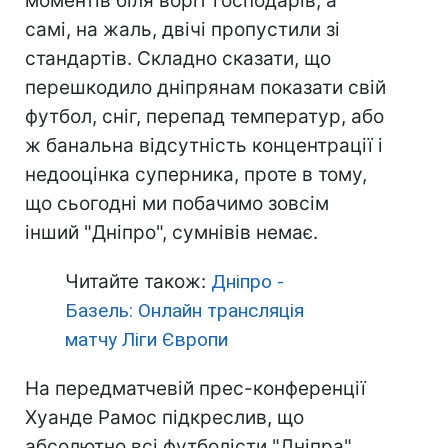
моментів біля воріт господарів, а
самі, на жаль, двічі пропустили зі
стандартів. Складно сказати, що
перешкодило дніпрянам показати свій
футбол, сніг, перепад температур, або
ж банальна відсутність концентрації і
недооцінка суперника, проте в тому,
що сьогодні ми побачимо зовсім
інший "Дніпро", сумнівів немає.
Читайте також:
Дніпро -
Базель: Онлайн трансляція
матчу Ліги Європи
На передматчевій прес-конференції
Хуанде Рамос підкреслив, що
абсолютно всі футболісти "Дніпра"