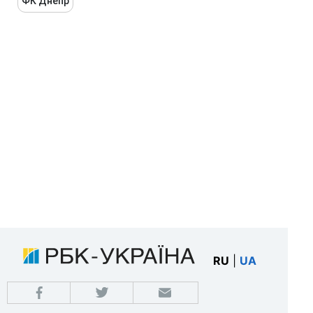
ФК Днепр
RU
|
UA