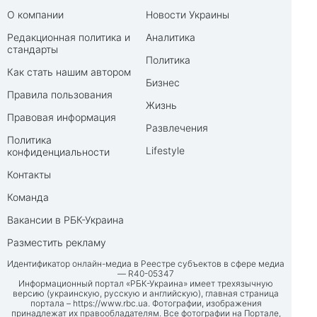
О компании
Новости Украины
Редакционная политика и
Аналитика
стандарты
Политика
Как стать нашим автором
Бизнес
Правила пользования
Жизнь
Правовая информация
Развлечения
Политика
Lifestyle
конфиденциальности
Контакты
Команда
Вакансии в РБК-Украина
Разместить рекламу
Идентификатор онлайн-медиа в Реестре субъектов в сфере медиа
— R40-05347
Информационный портал «РБК-Украина» имеет трехязычную
версию (украинскую, русскую и английскую), главная страница
портала –
https://www.rbc.ua
. Фотографии, изображения
принадлежат их правообладателям. Все фотографии на Портале,