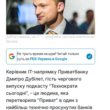
Дубілет вважає, що IT — невід'ємна частина компетенції
банкіра
Не трать время на шум! Читай только
суть из
РБК-Украина в Google
Керівник IT-напрямку Приватбанку
Дмитро Дубілет, гість чергового
випуску подкасту "Технократи
сьогодні", - це людина, яка
перетворила "Приват" в один з
найбільш технічно просунутих банків