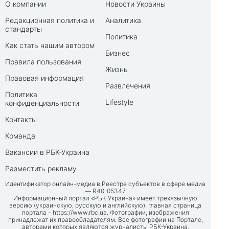
О компании
Новости Украины
Редакционная политика и
Аналитика
стандарты
Политика
Как стать нашим автором
Бизнес
Правила пользования
Жизнь
Правовая информация
Развлечения
Политика
Lifestyle
конфиденциальности
Контакты
Команда
Вакансии в РБК-Украина
Разместить рекламу
Идентификатор онлайн-медиа в Реестре субъектов в сфере медиа
— R40-05347
Информационный портал «РБК-Украина» имеет трехязычную
версию (украинскую, русскую и английскую), главная страница
портала –
https://www.rbc.ua
. Фотографии, изображения
принадлежат их правообладателям. Все фотографии на Портале,
авторами которых являются журналисты РБК-Украина,