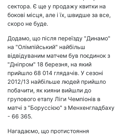
сектора. Є ще у продажу квитки на
бокові місця, але і їх, швидше за все,
скоро не буде.
Додамо, що після переїзду "Динамо"
на "Олімпійський" найбільш
відвідуваним матчем був поєдинок з
"Дніпром" 18 березня, на який
прийшло 68 014 глядачів. У сезоні
2012/13 найбільше людей прийшло
побачити, як кияни вийшли до
групового етапу Ліги Чемпіонів в
матчі з "Боруссією" з Менхенгладбаху
- 66 365.
Нагадаємо, що протистояння