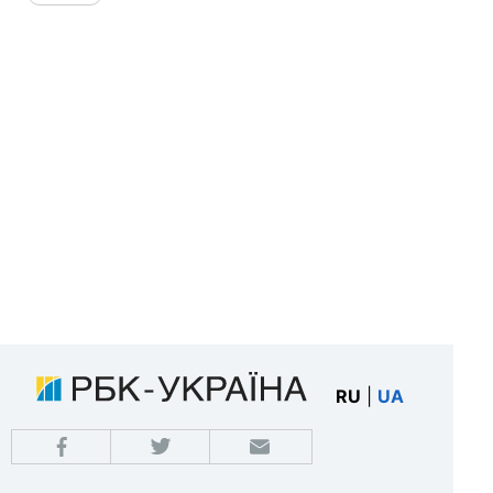
RU
|
UA