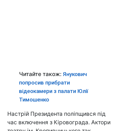
Читайте також:
Янукович
попросив прибрати
відеокамери з палати Юлії
Тимошенко
Настрій Президента поліпщився під
час включення з Кіровограда. Актори
театру ім. Кропивницького так