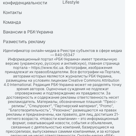
Lifestyle
конфиденциальности
Контакты
Команда
Вакансии в РБК-Украина
Разместить рекламу
Идентификатор онлайн-медиа в Реестре субъектов в сфере медиа
— R40-05347
Информационный портал «РБК-Украина» имеет трехязычную
версию (украинскую, русскую и английскую), главная страница
портала –
https://www.rbc.ua
. Фотографии, изображения
принадлежат их правообладателям. Все фотографии на Портале,
авторами которых являются журналисты РБК-Украина,
размещены на условиях лицензии Creative Commons Attribution
4.0 International. Редакция РБК-Украина может не разделять точку
зрения авторов. Оценочные суждения не подлежат
опровержению и подтверждению их правдивости. За
достоверность и содержание рекламы ответственность несет
рекламодатель. Материалы, обозначенные плашкой: "Пресс-
релизы", "Спецпроект", "Партнерский материал", "Promo",
"Благотворительность", "Резонанс" размещаются на правах
рекламы и предназначены, как правило, для лиц, достигших 21-
летнего возраста. «Новости компании» – это информационный
формат, охватывающий новости, события и объявления,
связанные с деятельностью компаний, базирующиеся на
прессрелизах, выпускаемых самими компаниями, и за которые
редакция не несет ответственности. Онлайн-медиа «РБК-