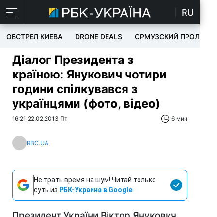
RU
ОБСТРЕЛ КИЕВА
DRONE DEALS
ОРМУЗСКИЙ ПРОЛИВ
Діалог Президента з
країною: Янукович чотири
години спілкувався з
українцями (фото, відео)
16:21 22.02.2013 Пт
6 мин
RBC.UA
Не трать время на шум! Читай только
суть из
РБК-Украина в Google
Президент України Віктор Янукович