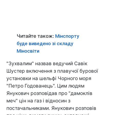
Читайте також:
Мінспорту
буде виведено зі складу
Міносвіти
"Зухвалим" назвав ведучий Савік
Шустер включення з плавучої бурової
установки на шельфі Чорного моря
"Петро Годованець". Цим людям
Янукович розповідав про "дамоклів
меч" цін на газ і відносин з
постачальниками. Янукович розповів