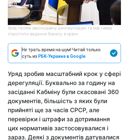
Уряд провів законодавчу декомунізацію та має намір
спростити ведення бізнесу в країні
Не трать время на шум! Читай только
суть из
РБК-Украина в Google
Уряд зробив масштабний крок у сфері
дерегуляції. Буквально за годину на
засіданні Кабміну були скасовані 360
документів, більшість з яких були
прийняті ще за часів СРСР, але
перевірки і штрафи за дотримання
цих нормативів застосовувалися і
зараз. Деякі з документів датувалися