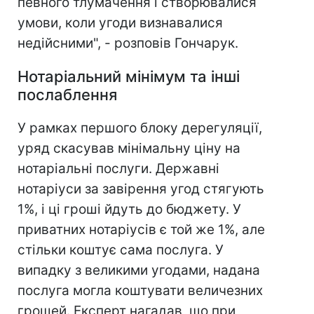
певного тлумачення і створювалися
умови, коли угоди визнавалися
недійсними", - розповів Гончарук.
Нотаріальний мінімум та інші
послаблення
У рамках першого блоку дерегуляції,
уряд скасував мінімальну ціну на
нотаріальні послуги. Державні
нотаріуси за завірення угод стягують
1%, і ці гроші йдуть до бюджету. У
приватних нотаріусів є той же 1%, але
стільки коштує сама послуга. У
випадку з великими угодами, надана
послуга могла коштувати величезних
грошей. Експерт нагадав, що при