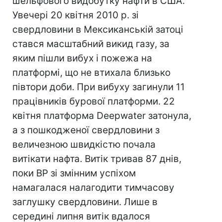
шельфового видобутку нафти в США.
Увечері 20 квітня 2010 р. зі
свердловини в Мексиканській затоці
стався масштабний викид газу, за
яким пішли вибух і пожежа на
платформі, що не втихала близько
півтори доби. При вибуху загинули 11
працівників бурової платформи. 22
квітня платформа Deepwater затонула,
а з пошкодженої свердловини з
величезною швидкістю почала
витікати нафта. Витік тривав 87 днів,
поки BP зі змінним успіхом
намагалася налагодити тимчасову
заглушку свердловини. Лише в
середині липня витік вдалося