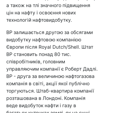
а також на тлі значного підвищення
цін на нафту і освоєння нових
технологій нафтовидобутку.
BP залишається другою за обсягами
видобутку нафтовою компанією
Європи після Royal Dutch/Shell. Штат
BP становить понад 80 тис.
співробітників, головним
управляючим компанії є Роберт Дадлі.
BP - друга за величиною нафтогазова
компанія в світі, акції якої публічно
торгуються. Штаб-квартира компанії
розташована в Лондоні. Компанія
веде видобуток нафти і газу в
багатьох куточках землі, як на суші,