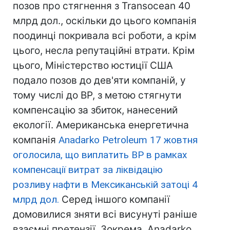
позов про стягнення з Transocean 40
млрд дол., оскільки до цього компанія
поодинці покривала всі роботи, а крім
цього, несла репутаційні втрати. Крім
цього, Міністерство юстиції США
подало позов до дев'яти компаній, у
тому числі до BP, з метою стягнути
компенсацію за збиток, нанесений
екології. Американська енергетична
компанія
Anadarko Petroleum 17 жовтня
оголосила, що виплатить BP в рамках
компенсації витрат за ліквідацію
розливу нафти в Мексиканській затоці 4
млрд дол.
Серед іншого компанії
домовилися зняти всі висунуті раніше
взаємні претензії. Зокрема, Anadarko