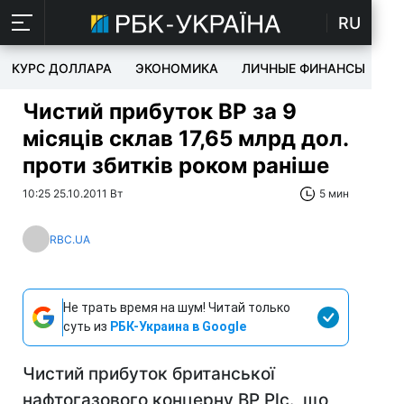
RU
КУРС ДОЛЛАРА
ЭКОНОМИКА
ЛИЧНЫЕ ФИНАНСЫ
T
Чистий прибуток BP за 9
місяців склав 17,65 млрд дол.
проти збитків роком раніше
10:25 25.10.2011 Вт
5 мин
RBC.UA
Не трать время на шум! Читай только
суть из
РБК-Украина в Google
Чистий прибуток британської
нафтогазового концерну BP Plc., що