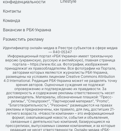
Lifestyle
конфиденциальности
Контакты
Команда
Вакансии в РБК-Украина
Разместить рекламу
Идентификатор онлайн-медиа в Реестре субъектов в сфере медиа
— R40-05347
Информационный портал «РБК-Украина» имеет трехязычную
версию (украинскую, русскую и английскую), главная страница
портала –
https://www.rbc.ua
. Фотографии, изображения
принадлежат их правообладателям. Все фотографии на Портале,
авторами которых являются журналисты РБК-Украина,
размещены на условиях лицензии Creative Commons Attribution
4.0 International. Редакция РБК-Украина может не разделять точку
зрения авторов. Оценочные суждения не подлежат
опровержению и подтверждению их правдивости. За
достоверность и содержание рекламы ответственность несет
рекламодатель. Материалы, обозначенные плашкой: "Пресс-
релизы", "Спецпроект", "Партнерский материал", "Promo",
"Благотворительность", "Резонанс" размещаются на правах
рекламы и предназначены, как правило, для лиц, достигших 21-
летнего возраста. «Новости компании» – это информационный
формат, охватывающий новости, события и объявления,
связанные с деятельностью компаний, базирующиеся на
прессрелизах, выпускаемых самими компаниями, и за которые
редакция не несет ответственности. Онлайн-медиа «РБК-