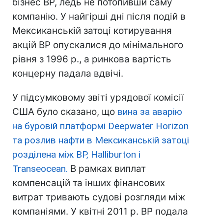
бізнес BP, ледь не потопивши саму
компанію. У найгірші дні після подій в
Мексиканській затоці котирування
акцій BP опускалися до мінімального
рівня з 1996 р., а ринкова вартість
концерну падала вдвічі.
У підсумковому звіті урядової комісії
США було сказано, що
вина за аварію
на буровій платформі Deepwater Horizon
та розлив нафти в Мексиканській затоці
розділена між BP, Halliburton і
Transeocean.
В рамках виплат
компенсацій та інших фінансових
витрат тривають судові розгляди між
компаніями. У квітні 2011 р. BP подала