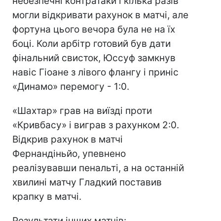
небезпечні контратаки і кілька разів
могли відкривати рахунок в матчі, але
фортуна цього вечора була не на їх
боці. Коли арбітр готовий був дати
фінальний свисток, Юссуф замкнув
навіс Гіоане з лівого флангу і приніс
«Динамо» перемогу - 1:0.
«Шахтар» грав на виїзді проти
«Кривбасу» і виграв з рахунком 2:0.
Відкрив рахунок в матчі
Фернандіньйо, упевнено
реалізувавши пенальті, а на останній
хвилині матчу Гладкий поставив
крапку в матчі.
Результати інших матчів: