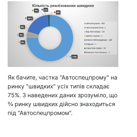
Як бачите, частка "Автоспецпрому" на
ринку "швидких" усіх типів складає
75%. З наведених даних зрозуміло, що
¾ ринку швидких дійсно знаходиться
під "Автоспецпромом".