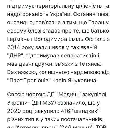
підтримує територіальну цілісність та
недоторканість України. Остання теза,
очевидно, пов’язана з тим, що Таран у
своєму блозі згадав про те, що батько
Германа і Володимира Еміль Фісталь з
2014 року залишився у так званій
"ДНР", підтримував сепаратистів і
мав давні дружні зв’язки з Тетяною
Бахтєєвою, колишньою нардепкою від
"Партії регіонів" часів Януковича.
Своєю чергою ДП "Медичні закупівлі
України" (ДП МЗУ) зазначило, що у
2020 році закупило 416 "швидких"
різних типів у таких постачальників,
як "Автоспецпром" (246 машин), ТОВ