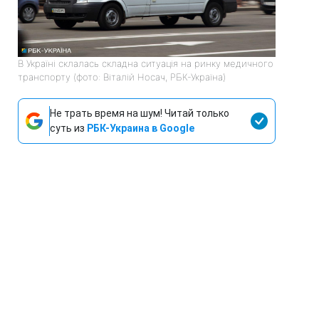
В Україні склалась складна ситуація на ринку медичного
транспорту (фото: Віталій Носач, РБК-Україна)
Не трать время на шум! Читай только
суть из
РБК-Украина в Google