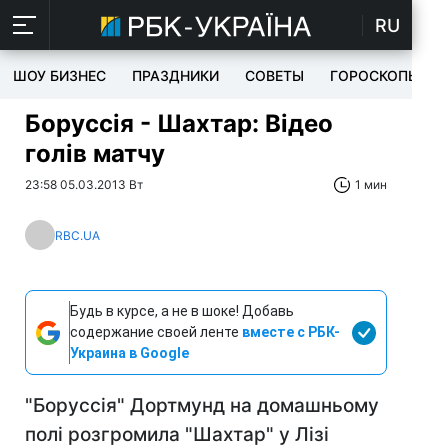
RU
ШОУ БИЗНЕС
ПРАЗДНИКИ
СОВЕТЫ
ГОРОСКОПЫ
Боруссія - Шахтар: Відео
голів матчу
23:58 05.03.2013 Вт
1 мин
RBC.UA
Будь в курсе, а не в шоке! Добавь
содержание своей ленте
вместе с РБК-
Украина в Google
"Боруссія" Дортмунд на домашньому
полі розгромила "Шахтар" у Лізі