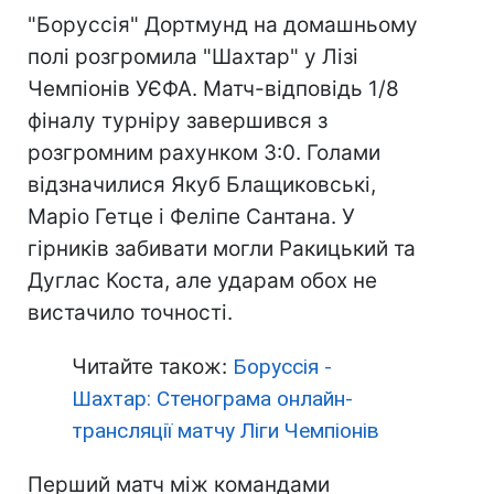
"Боруссія" Дортмунд на домашньому
полі розгромила "Шахтар" у Лізі
Чемпіонів УЄФА. Матч-відповідь 1/8
фіналу турніру завершився з
розгромним рахунком 3:0. Голами
відзначилися Якуб Блащиковські,
Маріо Гетце і Феліпе Сантана. У
гірників забивати могли Ракицький та
Дуглас Коста, але ударам обох не
вистачило точності.
Читайте також:
Боруссія -
Шахтар: Стенограма онлайн-
трансляції матчу Ліги Чемпіонів
Перший матч між командами