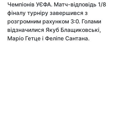
Чемпіонів УЄФА. Матч-відповідь 1/8
фіналу турніру завершився з
розгромним рахунком 3:0. Голами
відзначилися Якуб Блащиковські,
Маріо Гетце і Феліпе Сантана.