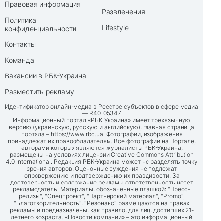
Правовая информация
Развлечения
Политика
Lifestyle
конфиденциальности
Контакты
Команда
Вакансии в РБК-Украина
Разместить рекламу
Идентификатор онлайн-медиа в Реестре субъектов в сфере медиа
— R40-05347
Информационный портал «РБК-Украина» имеет трехязычную
версию (украинскую, русскую и английскую), главная страница
портала –
https://www.rbc.ua
. Фотографии, изображения
принадлежат их правообладателям. Все фотографии на Портале,
авторами которых являются журналисты РБК-Украина,
размещены на условиях лицензии Creative Commons Attribution
4.0 International. Редакция РБК-Украина может не разделять точку
зрения авторов. Оценочные суждения не подлежат
опровержению и подтверждению их правдивости. За
достоверность и содержание рекламы ответственность несет
рекламодатель. Материалы, обозначенные плашкой: "Пресс-
релизы", "Спецпроект", "Партнерский материал", "Promo",
"Благотворительность", "Резонанс" размещаются на правах
рекламы и предназначены, как правило, для лиц, достигших 21-
летнего возраста. «Новости компании» – это информационный