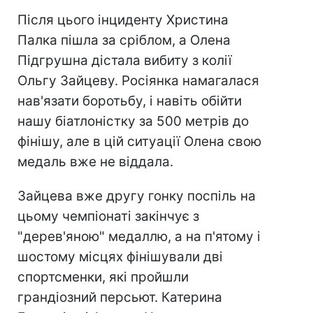
Після цього інциденту Христина
Палка пішла за сріблом, а Олена
Підгрушна дістала вибиту з колії
Ольгу Зайцеву. Росіянка намагалася
нав'язати боротьбу, і навіть обійти
нашу біатлоністку за 500 метрів до
фінішу, але в цій ситуації Олена свою
медаль вже не віддала.
Зайцева вже другу гонку поспіль на
цьому чемпіонаті закінчує з
"дерев'яною" медаллю, а на п'ятому і
шостому місцях фінішували дві
спортсменки, які пройшли
грандіозний персьют. Катерина