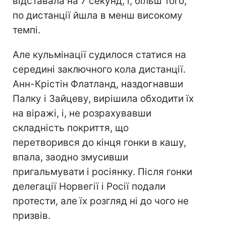
відставала на 7 секунд, і, більш того,
по дистанції йшла в менш високому
темпі.
Але кульмінації судилося статися на
середині заключного кола дистанції.
Анн-Крістін Флатланд, наздогнавши
Палку і Зайцеву, вирішила обходити їх
на віражі, і, не розрахувавши
складність покриття, що
перетворився до кінця гонки в кашу,
впала, заодно змусивши
пригальмувати і росіянку. Після гонки
делегації Норвегії і Росії подали
протести, але їх розгляд ні до чого не
призвів.