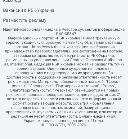
Команда
Вакансии в РБК-Украина
Разместить рекламу
Идентификатор онлайн-медиа в Реестре субъектов в сфере медиа
— R40-05347
Информационный портал «РБК-Украина» имеет трехязычную
версию (украинскую, русскую и английскую), главная страница
портала –
https://www.rbc.ua
. Фотографии, изображения
принадлежат их правообладателям. Все фотографии на Портале,
авторами которых являются журналисты РБК-Украина,
размещены на условиях лицензии Creative Commons Attribution
4.0 International. Редакция РБК-Украина может не разделять точку
зрения авторов. Оценочные суждения не подлежат
опровержению и подтверждению их правдивости. За
достоверность и содержание рекламы ответственность несет
рекламодатель. Материалы, обозначенные плашкой: "Пресс-
релизы", "Спецпроект", "Партнерский материал", "Promo",
"Благотворительность", "Резонанс" размещаются на правах
рекламы и предназначены, как правило, для лиц, достигших 21-
летнего возраста. «Новости компании» – это информационный
формат, охватывающий новости, события и объявления,
связанные с деятельностью компаний, базирующиеся на
прессрелизах, выпускаемых самими компаниями, и за которые
редакция не несет ответственности. Онлайн-медиа «РБК-
Украина» предназначено для лиц от 21 года.
© ООО «УБТ», 2006-2026.