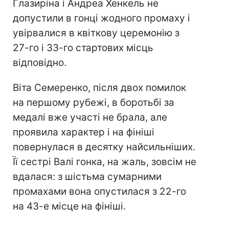
Глазиріна і Андреа Хенкель не
допустили в гонці жодного промаху і
увірвалися в квіткову церемонію з
27-го і 33-го стартових місць
відповідно.
Віта Семеренко, після двох помилок
на першому рубежі, в боротьбі за
медалі вже участі не брала, але
проявила характер і на фініші
повернулася в десятку найсильніших.
Її сестрі Валі гонка, на жаль, зовсім не
вдалася: з шістьма сумарними
промахами вона опустилася з 22-го
на 43-е місце на фініші.