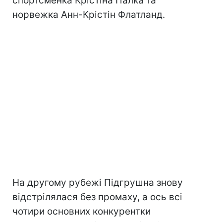
спортсменка Крістіна Палка та
норвежка Анн-Крістін Флатланд.
На другому рубежі Підгрушна знову
відстрілялася без промаху, а ось всі
чотири основних конкурентки