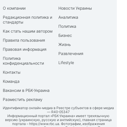
О компании
Новости Украины
Редакционная политика и
Аналитика
стандарты
Политика
Как стать нашим автором
Бизнес
Правила пользования
Жизнь
Правовая информация
Развлечения
Политика
Lifestyle
конфиденциальности
Контакты
Команда
Вакансии в РБК-Украина
Разместить рекламу
Идентификатор онлайн-медиа в Реестре субъектов в сфере медиа
— R40-05347
Информационный портал «РБК-Украина» имеет трехязычную
версию (украинскую, русскую и английскую), главная страница
портала –
https://www.rbc.ua
. Фотографии, изображения