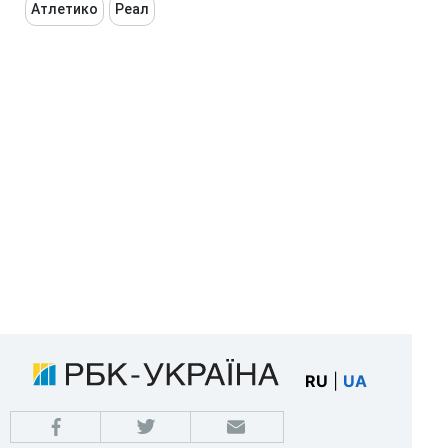
Атлетико
Реал
RU
|
UA