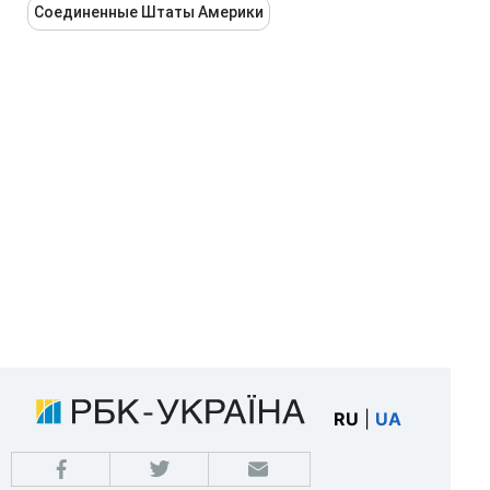
Соединенные Штаты Америки
RU
|
UA