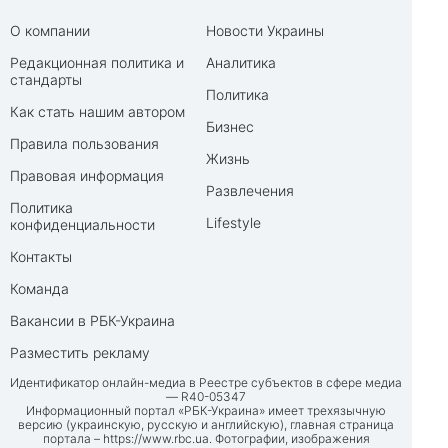
О компании
Новости Украины
Редакционная политика и
Аналитика
стандарты
Политика
Как стать нашим автором
Бизнес
Правила пользования
Жизнь
Правовая информация
Развлечения
Политика
Lifestyle
конфиденциальности
Контакты
Команда
Вакансии в РБК-Украина
Разместить рекламу
Идентификатор онлайн-медиа в Реестре субъектов в сфере медиа
— R40-05347
Информационный портал «РБК-Украина» имеет трехязычную
версию (украинскую, русскую и английскую), главная страница
портала –
https://www.rbc.ua
. Фотографии, изображения