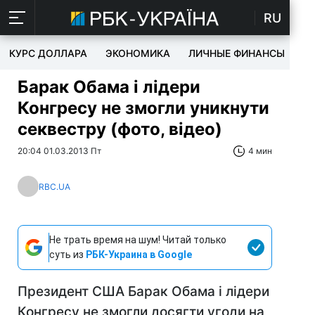
RU
КУРС ДОЛЛАРА
ЭКОНОМИКА
ЛИЧНЫЕ ФИНАНСЫ
T
Барак Обама і лідери
Конгресу не змогли уникнути
секвестру (фото, відео)
20:04 01.03.2013 Пт
4 мин
RBC.UA
Не трать время на шум! Читай только
суть из
РБК-Украина в Google
Президент США Барак Обама і лідери
Конгресу не змогли досягти угоди на